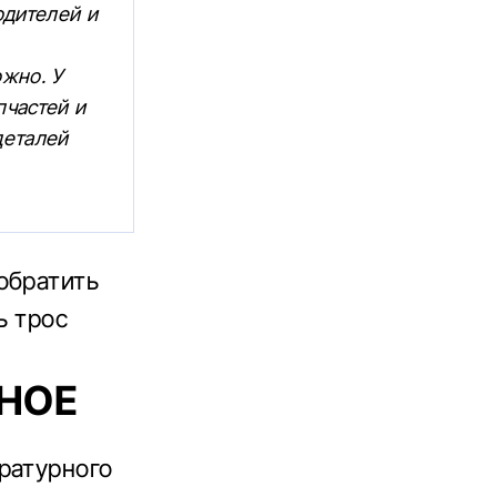
одителей и
жно. У
пчастей и
деталей
обратить
ь трос
ЬНОЕ
ратурного