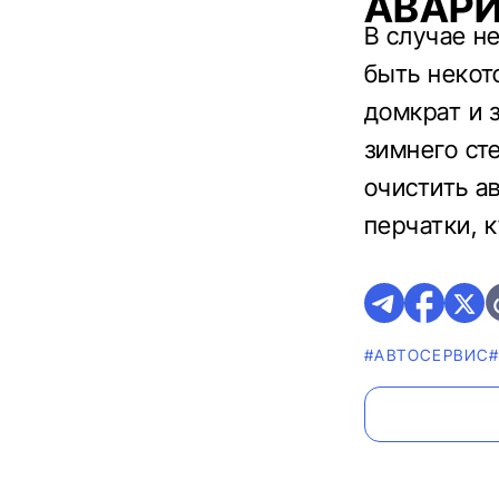
АВАРИ
В случае н
быть некот
домкрат и 
зимнего ст
очистить а
перчатки, 
#АВТОСЕРВИС