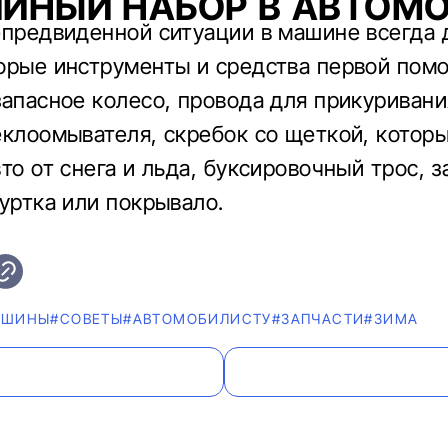
ЙНЫЙ НАБОР В АВТОМ
епредвиденной ситуации в машине всегда
орые инструменты и средства первой пом
запасное колесо, провода для прикуривани
еклоомывателя, скребок со щеткой, котор
вто от снега и льда, буксировочный трос, 
куртка или покрывало.
#ШИНЫ
#СОВЕТЫ
#АВТОМОБИЛИСТУ
#ЗАПЧАСТИ
#ЗИМА