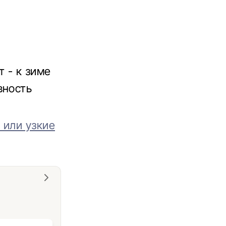
 - к зиме
вность
 или узкие