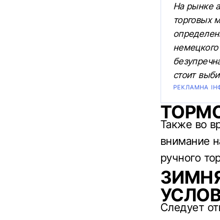
На рынке а
торговых м
определен
немецкого
безупречн
стоит выби
РЕКЛАМНА ІН
ТОРМ
Также во в
внимание н
ручного то
ЗИМНЯ
УСЛО
Следует от