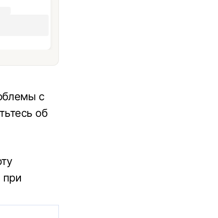
облемы с
тьтесь об
оту
 при