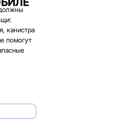
ОБИЛЕ
 должны
ощи:
я, канистра
ые помогут
запасные