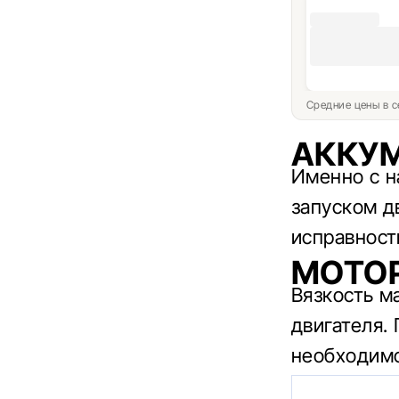
Средние цены в с
АККУ
Именно с н
запуском д
исправност
МОТО
Вязкость м
двигателя.
необходимо