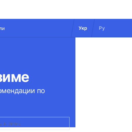
Укр
Ру
ли
зиме
комендации по
Ь К ЗИМЕ