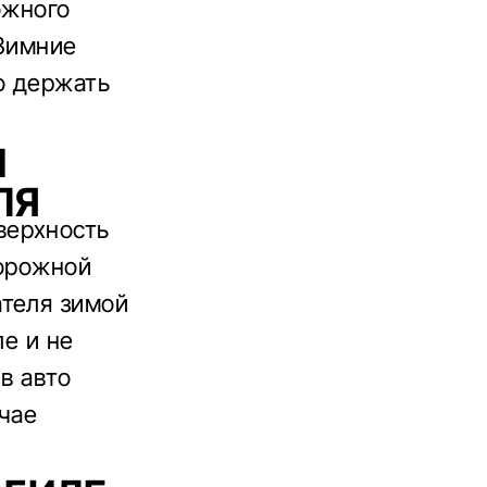
ожного
 Зимние
о держать
И
ЛЯ
верхность
дорожной
ателя зимой
ле и не
в авто
учае