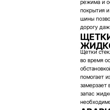
режима и о
покрытия и
шины позво
дорогу даж
ЩЕТКИ
ЖИДК
Щетки стек
во время о
обстановко
помогает из
замерзает 
запас жидк
необходимо