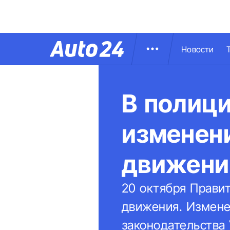
Новости
В полици
изменен
движени
20 октября Прави
движения. Измен
законодательства