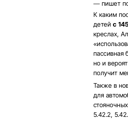
— пишет п
К каким по
детей
с 145
креслах, А
«использов
пассивная 
но и вероя
получит ме
Также в но
для автомо
стояночных
5.42.2, 5.42