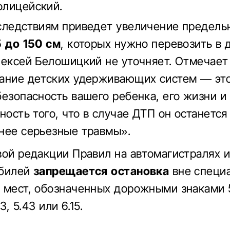
олицейский.
следствиям приведет увеличение предельн
 до 150 см
, которых нужно перевозить в 
лексей Белошицкий не уточняет. Отмечает 
ание детских удерживающих систем — это
безопасность вашего ребенка, его жизни и
тность того, что в случае ДТП он останетс
нее серьезные травмы».
вой редакции Правил на автомагистралях и
билей
запрещается остановка
вне специ
 мест, обозначенных дорожными знаками 5
.3, 5.43 или 6.15.