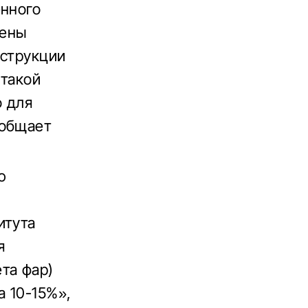
енного
чены
нструкции
 такой
о для
ообщает
ю
итута
я
та фар)
а 10-15%»,