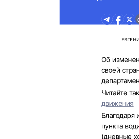
ЕВГЕН
Об изменен
своей стра
департамен
Читайте та
движения
Благодаря 
пункта вод
(дневные х