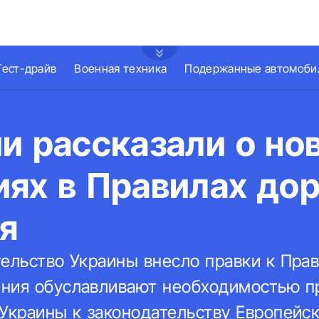
Тест-драйв
Военная техника
Подержанные автомоби
и рассказали о но
иях в Правилах до
я
тельство Украины внесло правки к Пра
ения обуславливают необходимостью 
 Украины к законодательству Европейск