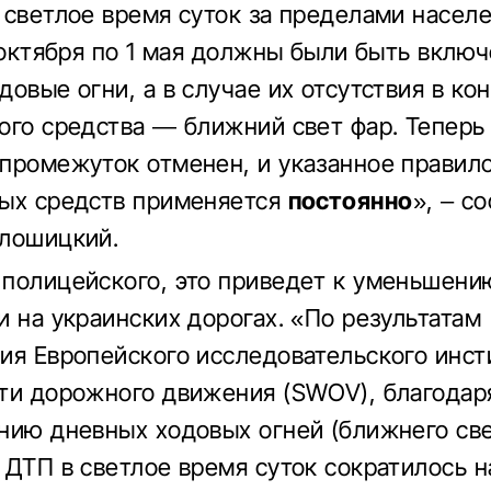
 светлое время суток за пределами насел
1 октября по 1 мая должны были быть вклю
довые огни, а в случае их отсутствия в ко
ого средства — ближний свет фар. Теперь
промежуток отменен, и указанное правил
ых средств применяется
постоянно
», – с
лошицкий.
полицейского, это приведет к уменьшени
и на украинских дорогах. «По результатам
ия Европейского исследовательского инст
ти дорожного движения (SWOV), благодар
нию дневных ходовых огней (ближнего све
 ДТП в светлое время суток сократилось н