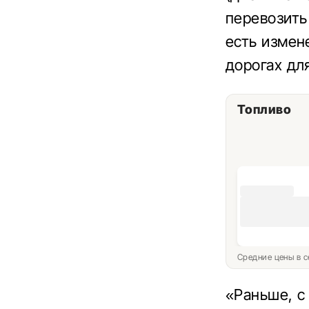
перевозить 
есть измен
дорогах дл
Топливо
Средние цены в с
«Раньше, с