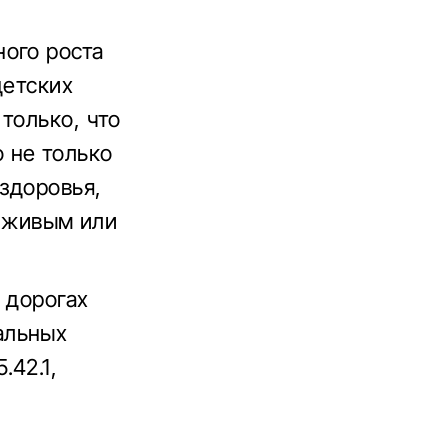
ого роста
детских
только, что
 не только
 здоровья,
я живым или
 дорогах
альных
.42.1,