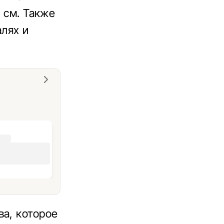
0 см. Также
алях и
ва, которое