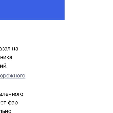
азал на
ьника
ий.
дорожного
селенного
вет фар
ельно