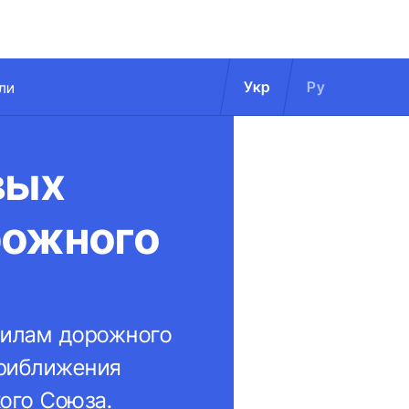
Укр
Ру
ли
вых
рожного
вилам дорожного
приближения
ого Союза.