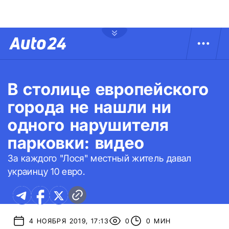
В столице европейского
города не нашли ни
одного нарушителя
парковки: видео
За каждого "Лося" местный житель давал
украинцу 10 евро.
4 НОЯБРЯ 2019, 17:13
0
0 МИН