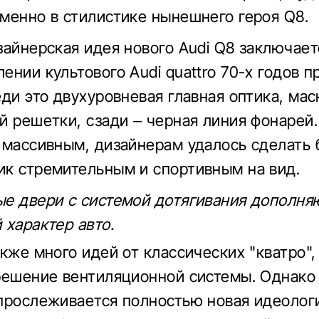
менно в стилистике нынешнего героя Q8.
зайнерская идея нового Audi Q8 заключает
ении культового Audi quattro 70-х годов 
еди это двухуровневая главная оптика, мас
й решетки, сзади – черная линия фонарей
 массивным, дизайнерам удалось сделать
к стремительным и спортивным на вид.
е двери с системой дотягивания дополня
 характер авто.
кже много идей от классических "кватро",
решение вентиляционной системы. Однако
прослеживается полностью новая идеолог