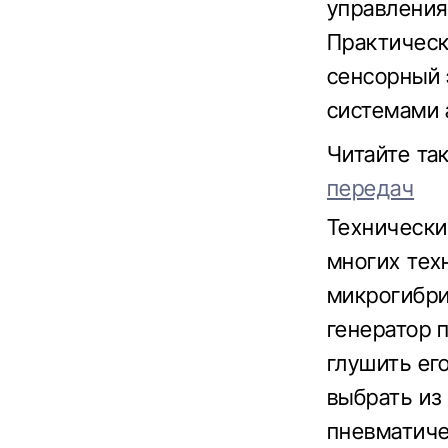
управления
Практическ
сенсорный 
системами 
Читайте та
передач
Технически
многих техн
микрогибри
генератор 
глушить ег
выбрать из
пневматиче