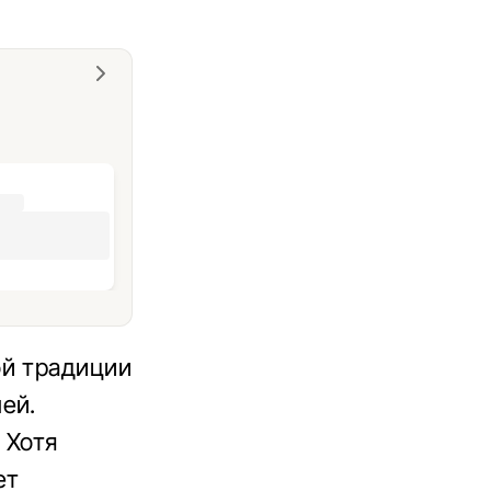
ой традиции
ей.
 Хотя
ет