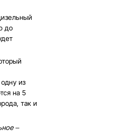
 дизельный
о до
удет
оторый
 одну из
тся на 5
рода, так и
ьное –