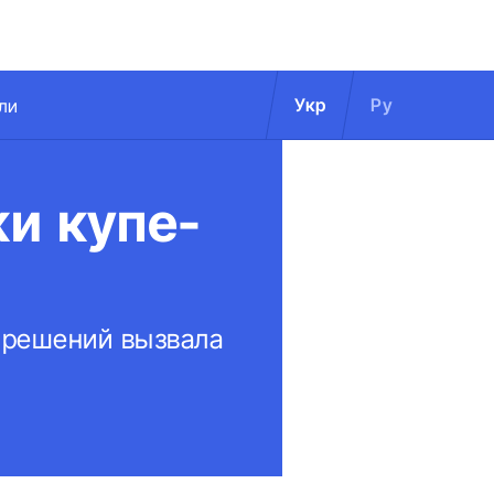
Укр
Ру
ли
и купе-
 решений вызвала