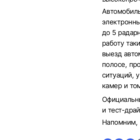
Автомобил
электронны
до 5 радар
работу так
выезд авто
полосе, пр
ситуаций, 
камер и то
Официальны
и тест-драй
Напомним,