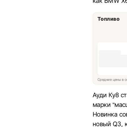
как BMW X6
Топливо
Средние цены в с
Ауди Ку8 с
марки “мас
Новинка со
новый Q3, 