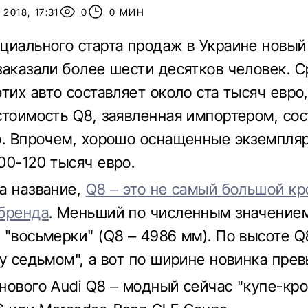
2018, 17:31
0
0 МИН
циального старта продаж в Украине новый
заказали более шести десятков человек. 
тих авто составляет около ста тысяч евро,
стоимость Q8, заявленная импортером, сос
о. Впрочем, хорошо оснащенные экземпляр
00-120 тысяч евро.
а название,
Q8 – это не самый большой кр
бренда
. Меньший по численным значением
 "восьмерки" (Q8 – 4986 мм). По высоте Q
ку седьмом", а вот по ширине новинка прев
нового Audi Q8 – модный сейчас "купе-кро