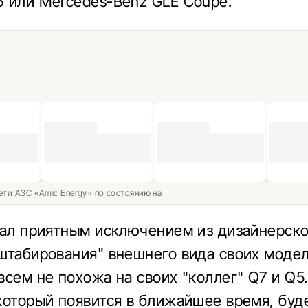
 или Mercedes-Benz GLE Coupe.
ети АЗС «Amic Energy» по состоянию на
тал приятным исключением из дизайнерск
штабирования" внешнего вида своих модел
всем не похожа на своих "коллег" Q7 и Q5.
который появится в ближайшее время, буд