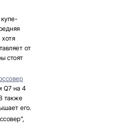
 купе-
Средняя
 хотя
тавляет от
ы стоят
оссовер
 Q7 на 4
8 также
ышает его.
ссовер",