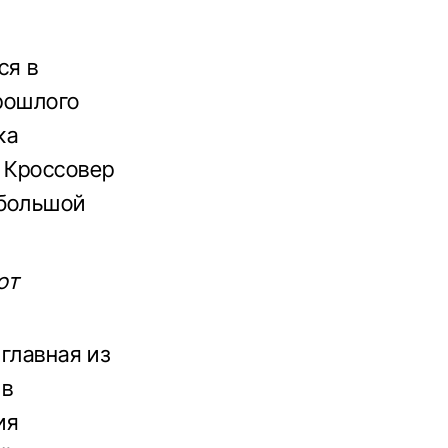
ся в
прошлого
ка
. Кроссовер
 большой
ют
 главная из
 в
ия