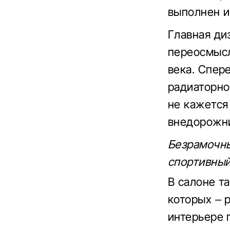
выполнен и
Главная ди
переосмысл
века. Спер
радиаторно
не кажется
внедорожни
Безрамочны
спортивный
В салоне та
которых – 
интерьере 