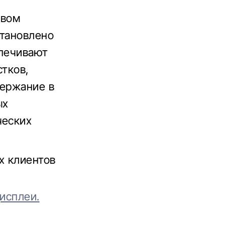
твом
становлено
спечивают
стков,
держание в
ых
ческих
х клиентов
дисплеи.