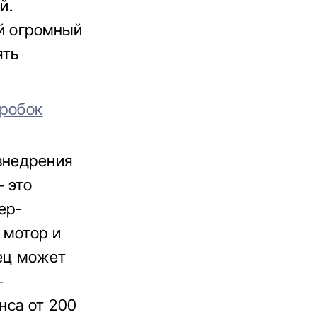
й.
й огромный
ять
оробок
внедрения
– это
ер-
 мотор и
лец может
–
нса от 200