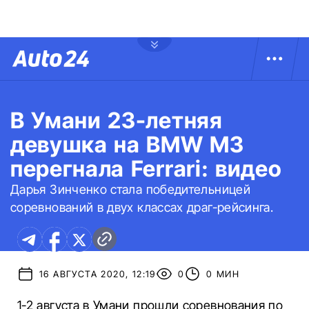
В Умани 23-летняя
девушка на BMW M3
перегнала Ferrari: видео
Дарья Зинченко стала победительницей
соревнований в двух классах драг-рейсинга.
16 АВГУСТА 2020, 12:19
0
0 МИН
1-2 августа в Умани прошли соревнования по