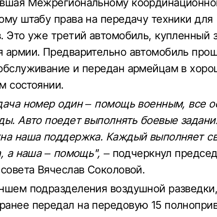
авшая Межрегиональному координационн
ому штабу права на передачу техники для
. Это уже третий автомобиль, купленный з
 армии. Предварительно автомобиль про
обслуживание и передан армейцам в хор
м состоянии.
дача номер один – помощь военным, все о
ды. Авто поедет выполнять боевые задани
на наша поддержка. Каждый выполняет св
, а наша – помощь",
– подчеркнул председ
 совета Вячеслав Соколовой.
ншем подразделения воздушной разведки,
анее передал на передовую 15 полнопри