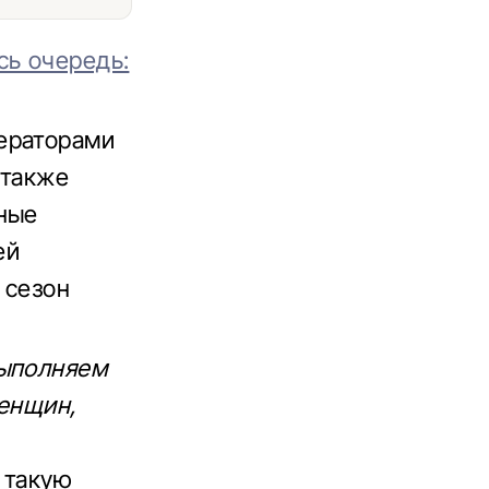
сь очередь:
ераторами
 также
ьные
ей
 сезон
выполняем
женщин,
 такую