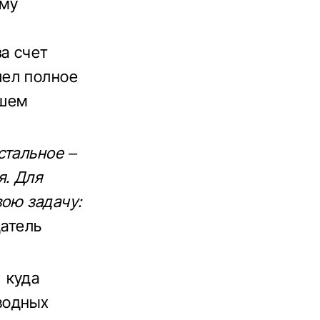
ому
а счет
шел полное
ошем
стальное –
я. Для
ою задачу:
атель
 куда
водных