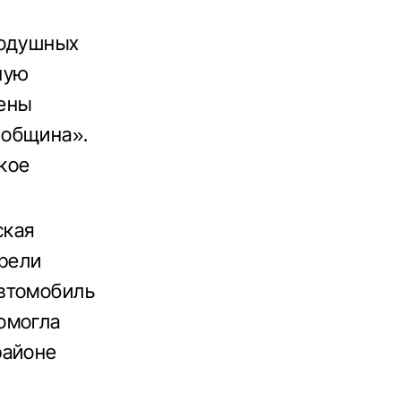
нодушных
ную
ены
 община».
ское
ская
брели
втомобиль
омогла
районе