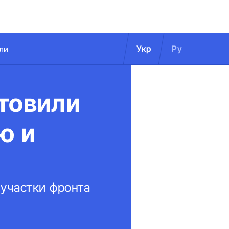
Укр
Ру
ли
товили
ю и
 участки фронта