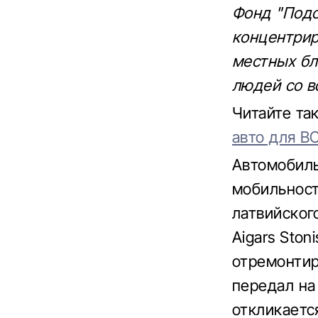
Фонд "Подо
концентрир
местных бл
людей со в
Читайте та
авто для В
Автомобиль
мобильност
латвийског
Aigars Ston
отремонтир
передал на 
откликаетс