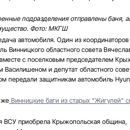
оенные подразделения отправлены баня, 
мущество. Фото: МКГШ
едача автомобиля. Один из координаторо
ль Винницкого областного совета Вячесла
вместе с поселковым председателем Кры
 Василишеном и депутат областного сов
м передали защитникам автомобиль Hyund
кже
Винницкие баги из старых "Жигулей" с
я ВСУ приобрела Крыжопольская община,