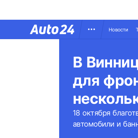
Новости
В Винниц
для фро
несколь
18 октября благо
автомобили и бан