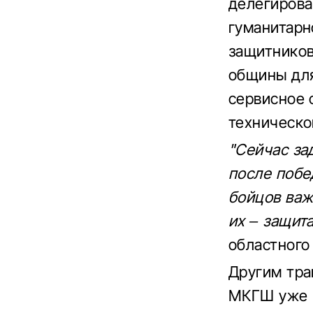
делегиров
гуманитарн
защитников
общины для
сервисное 
техническо
"Сейчас за
после побе
бойцов важ
их – защита
областного
Другим тра
МКГШ уже р