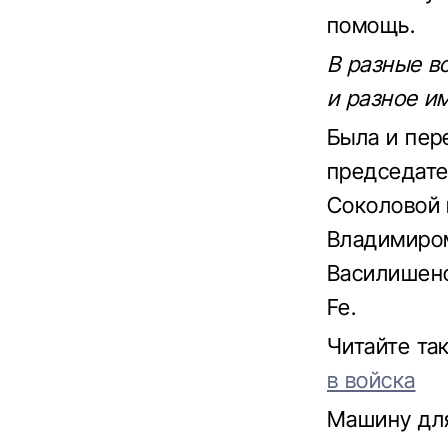
помощь.
В разные в
и разное и
Была и пер
председате
Соколовой 
Владимиром
Василишено
Fe.
Читайте та
в войска
Машину дл