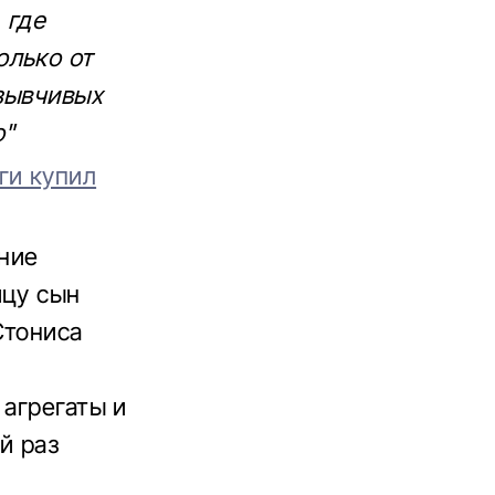
 где
олько от
тзывчивых
о"
ги купил
ение
ицу сын
Стониса
 агрегаты и
й раз