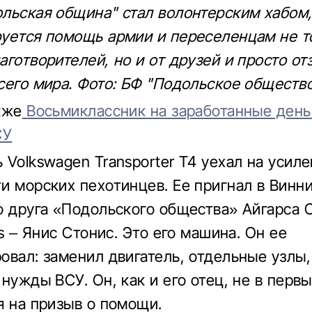
льская община" стал волонтерским хабом,
уется помощь армии и переселенцам не т
аготворителей, но и от друзей и просто о
сего мира. Фото: БФ "Подольское обществ
кже
Восьмиклассник на заработанные день
СУ
 Volkswagen Transporter Т4 уехал на усил
и морских пехотинцев. Ее пригнал в Винн
о друга «Подольского общества» Айгарса 
is – Янис Стонис. Это его машина. Он ее
овал: заменил двигатель, отдельные узлы,
нужды ВСУ. Он, как и его отец, не в первы
я на призыв о помощи.