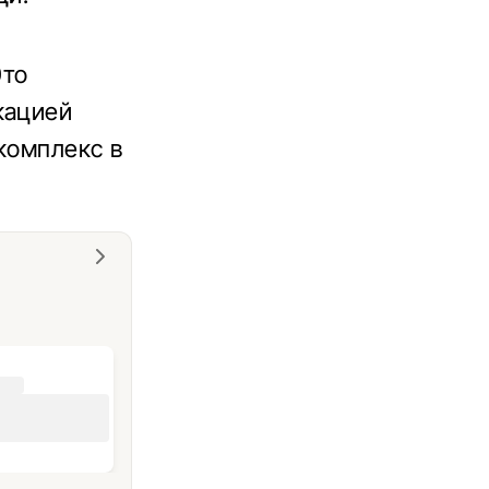
Это
кацией
комплекс в