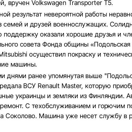
, вручен Volkswagen Transporter Т5.
ной результат невероятной работы нерав
з семей и друзей военнослужащих. Солид
 поддержку оказали хорошие друзья и чл
ьного совета Фонда общины «Подольская
Mitsubishi осуществил покраску и техниче
ние машины.
и днями ранее упомянутая выше "Подоль
редала ВСУ Renault Master, которую прио
ные украинцы и земляки из Финляндии. А
ремонт. С техобслуживанием и горючим п
а Соколово. Машина уже несет службу в 
.