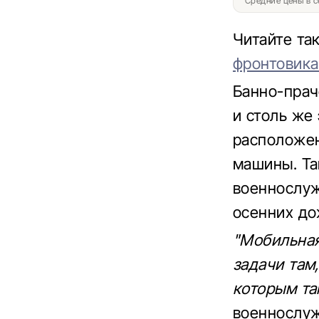
Средние цены в с
Читайте та
фронтовик
Банно-прач
и столь же
расположен
машины. Та
военнослуж
осенних до
"Мобильная
задачи там
которым та
военнослуж