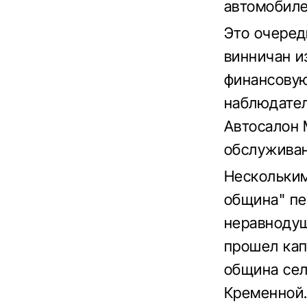
автомобилей
Это очеред
винничан и
финансовую
наблюдател
Автосалон 
обслужива
Нескольким
община" пе
неравнодуш
прошел кап
община сел
Кременной