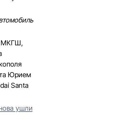
автомобиль
в МКГШ,
в
жополя
ета Юрием
ai Santa
нова ушли