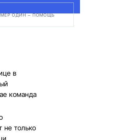
ОМЕР ОДИН – ПОМОЩЬ
ице в
ный
чае команда
о
т не только
щи.