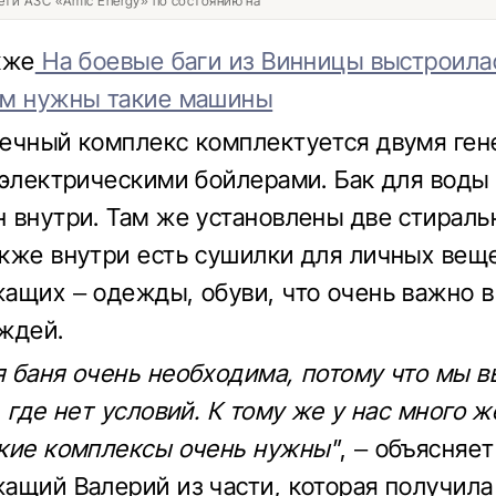
ети АЗС «Amic Energy» по состоянию на
кже
На боевые баги из Винницы выстроила
ам нужны такие машины
ечный комплекс комплектуется двумя ген
 электрическими бойлерами. Бак для воды
 внутри. Там же установлены две стирал
кже внутри есть сушилки для личных вещ
ащих – одежды, обуви, что очень важно в
ждей.
 баня очень необходима, потому что мы 
, где нет условий. К тому же у нас много 
кие комплексы очень нужны"
, – объясняет
ащий Валерий из части, которая получила