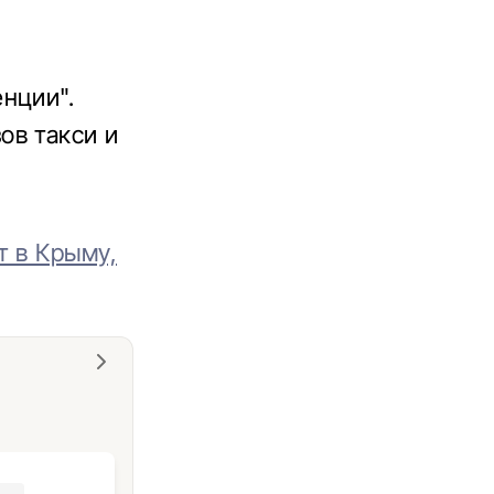
нции".
ов такси и
т в Крыму,