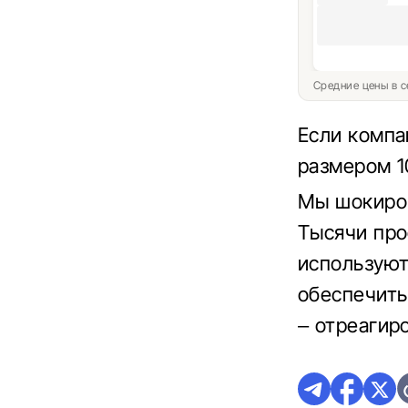
Средние цены в с
Если компа
размером 1
Мы шокиров
Тысячи про
используют
обеспечить
– отреагиро