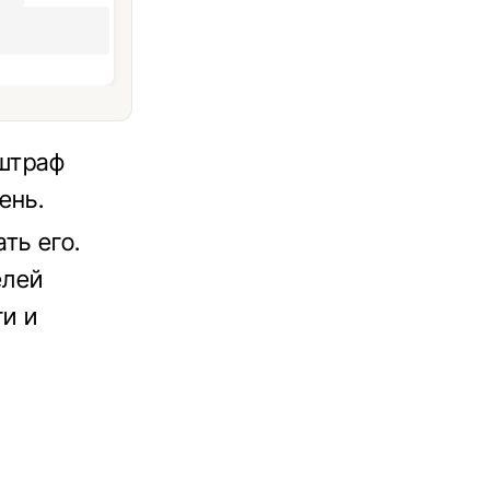
 штраф
ень.
ть его.
елей
ги и