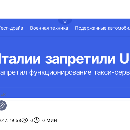
Тест-драйв
Военная техника
Подержанные автомоби
Италии запретили U
запретил функционирование такси-серви
BER
017, 19:58
0
0 МИН