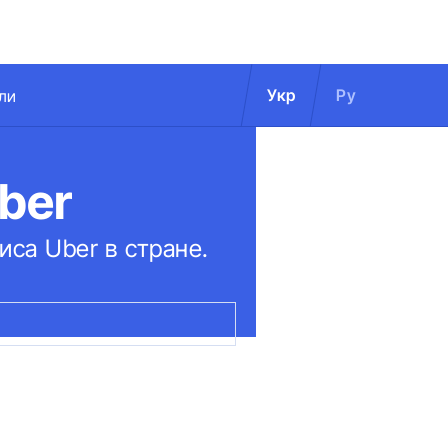
Укр
Ру
ли
ber
са Uber в стране.