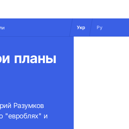
Укр
Ру
ли
ои планы
трий Разумков
о "евроблях" и