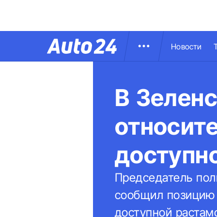
Новости
В Зелен
относите
доступн
Председатель пол
сообщил позицию 
доступной растам