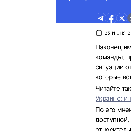
25 ИЮНЯ 20
Наконец им
команды, п
ситуации о
которые вст
Читайте та
Украине: и
По его мне
доступной,
относитель