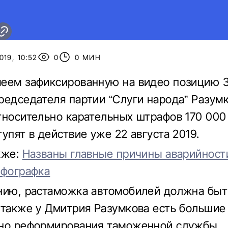
19, 10:52
0
0 МИН
еем зафиксированную на видео позицию 
редседателя партии “Слуги народа” Разум
тносительно карательных штрафов 170 000 
упят в действие уже 22 августа 2019.
кже:
Названы главные причины аварийност
нфографка
нию, растаможка автомобилей должна быт
 также у Дмитрия Разумкова есть большие
но реформирования таможенной службы.