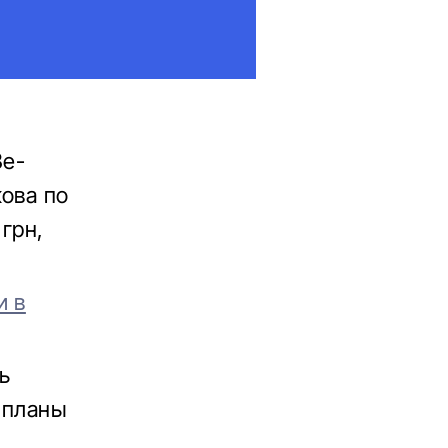
Зе-
кова по
грн,
и в
ь
 планы