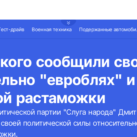
Тест-драйв
Военная техника
Подержанные автомоби
ского сообщили св
льно "евроблях" и
ой растаможки
итической партии "Слуга народа" Дми
своей политической силы относительн
ожки.