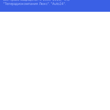
"Телерадиокомпания Люкс". "Auto24".