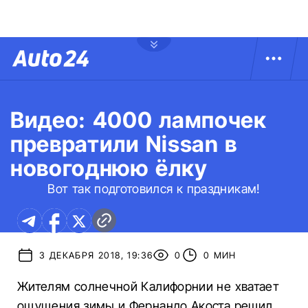
Видео: 4000 лампочек
превратили Nissan в
новогоднюю ёлку
Вот так подготовился к праздникам!
3 ДЕКАБРЯ 2018, 19:36
0
0 МИН
Жителям солнечной Калифорнии не хватает
ощущения зимы и Фернандо Акоста решил