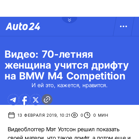
Видео: 70-летняя
женщина учится дрифту
на BMW M4 Competition
И ей это, кажется, нравится.
13 ФЕВРАЛЯ 2019, 10:21
0
0 МИН
Видеоблоггер Мэт Уотсон решил показать
своей матери, что такое дрифт, а потом еще и