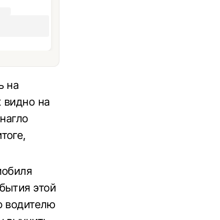
ь на
к видно на
 нагло
тоге,
мобиля
бытия этой
о водителю