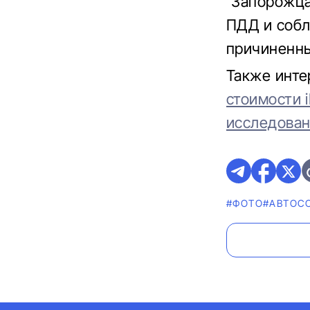
“Запорожца
ПДД и собл
причиненны
Также инте
стоимости 
исследова
#ФОТО
#АВТОС