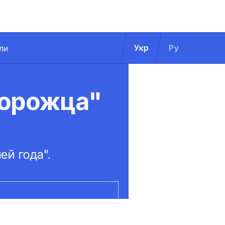
Укр
Ру
ли
порожца"
ей года".