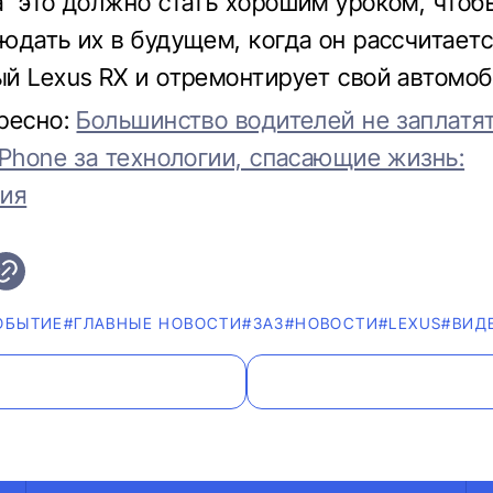
” это должно стать хорошим уроком, чтоб
юдать их в будущем, когда он рассчитаетс
й Lexus RX и отремонтирует свой автомоб
ресно:
Большинство водителей не заплатя
iPhone за технологии, спасающие жизнь:
ния
ОБЫТИЕ
#ГЛАВНЫЕ НОВОСТИ
#ЗАЗ
#НОВОСТИ
#LEXUS
#ВИД