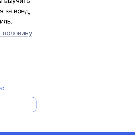
ы выучить
я за вред,
иль.
т половину
ЕО