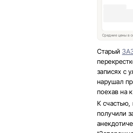
Средние цены в с
Старый
ЗА
перекрестк
записях с 
нарушал пр
поехав на к
К счастью,
получили з
анекдотиче