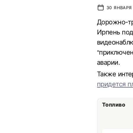
30 ЯНВАРЯ 
Дорожно-тр
Ирпень под
видеонаблю
“приключен
аварии.
Также инте
придется п
Топливо