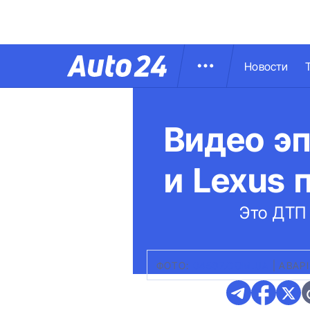
Новости
Видео э
и Lexus 
Это ДТП 
ФОТО:
04597.COM.UA
|
АВАРІ