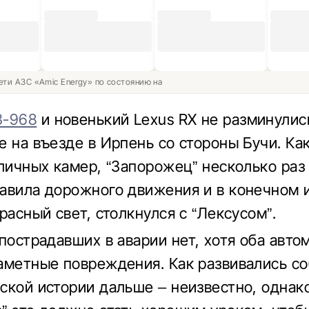
ети АЗС «Amic Energy» по состоянию на
З-968
и новенький Lexus RX не разминулис
е на въезде в Ирпень со стороны Бучи. Ка
уличных камер, “Запорожец” несколько раз
авила дорожного движения и в конечном и
расный свет, столкнулся с “Лексусом”.
 пострадавших в аварии нет, хотя оба авто
аметные повреждения. Как развивались со
ской истории дальше – неизвестно, однак