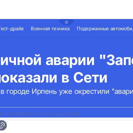
Тест-драйв
Военная техника
Подержанные автомоби
пичной аварии "За
показали в Сети
в городе Ирпень уже окрестили "авари
Я "ЗАПОРОЖЦЯ" ТА LEXUS В ІРПІНІ