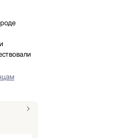
ороде
и
ествовали
инцам