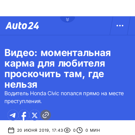
Видео: моментальная
карма для любителя
проскочить там, где
нельзя
Водитель Honda Civic попался прямо на месте
преступления.
20 ИЮНЯ 2019, 17:43
0
0 МИН