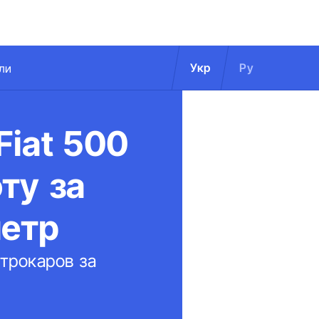
Укр
Ру
ли
iat 500
ту за
етр
трокаров за