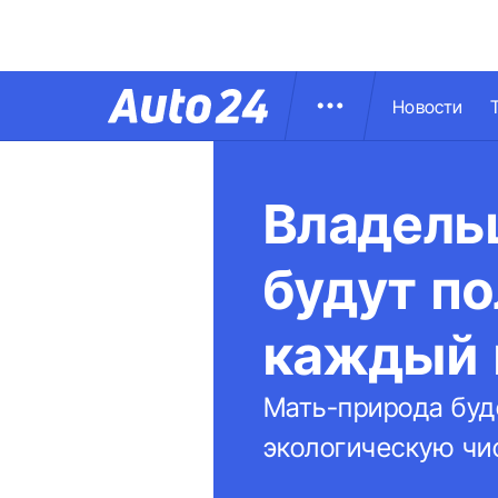
Новости
Владельц
будут по
каждый 
Мать-природа буд
экологическую чист