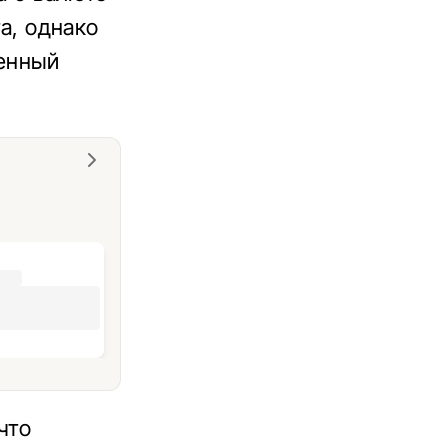
та, однако
денный
что