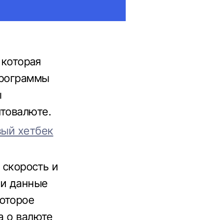
 которая
программы
ы
птовалюте.
вый хетбек
 скорость и
ти данные
которое
а о валюте