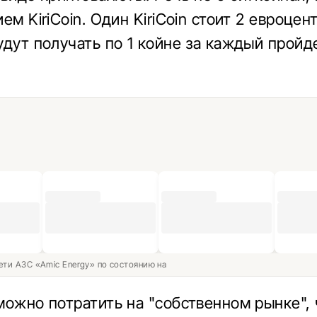
ем KiriCoin. Один KiriCoin стоит 2 евроцен
удут получать по 1 койне за каждый прой
ети АЗС «Amic Energy» по состоянию на
можно потратить на "собственном рынке", 