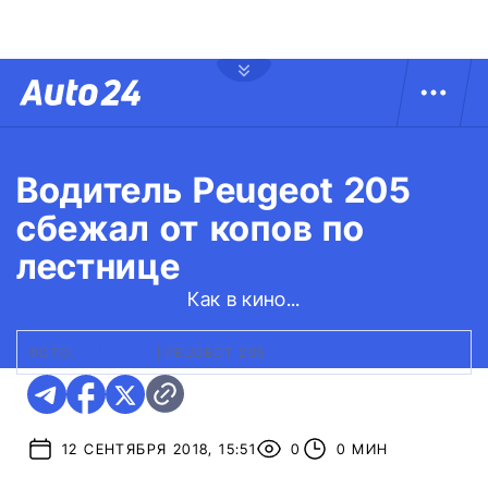
Водитель Peugeot 205
сбежал от копов по
лестнице
Как в кино...
ФОТО:
JALOPNIK
|
PEUGEOT 205
12 СЕНТЯБРЯ 2018, 15:51
0
0 МИН