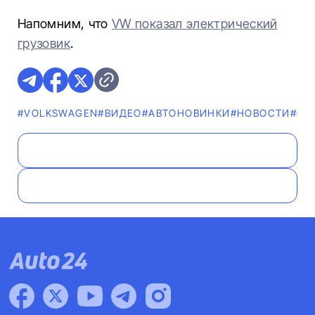
Напомним, что
VW показал электрический
грузовик
.
#VOLKSWAGEN
#ВИДЕО
#AВТОНОВИНКИ
#НОВОСТИ
#ФО