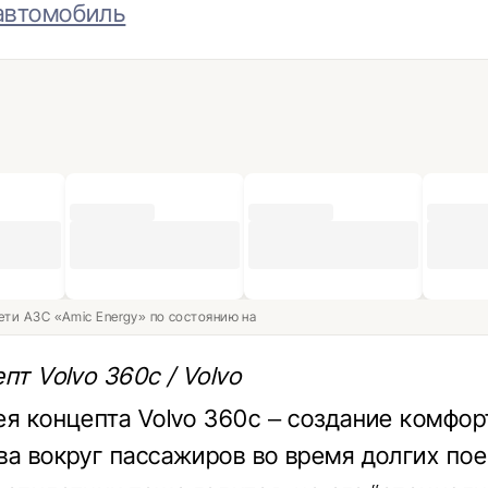
автомобиль
ети АЗС «Amic Energy» по состоянию на
пт Volvo 360c / Volvo
ея концепта Volvo 360c – создание комфор
ва вокруг пассажиров во время долгих пое