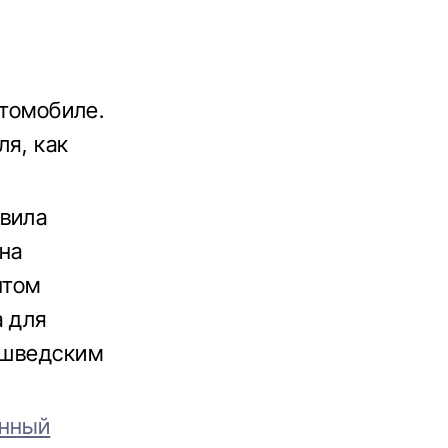
втомобиле.
я, как
авила
на
птом
 для
о шведским
енный