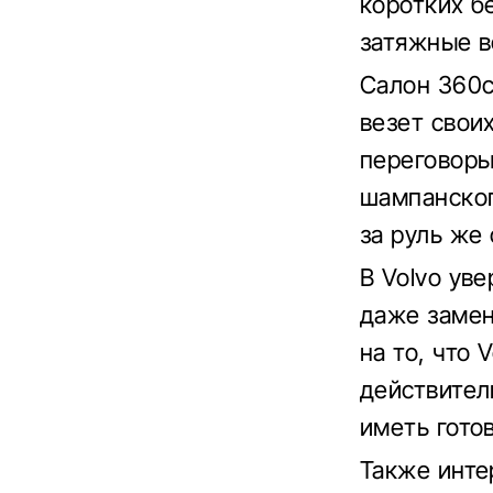
коротких б
затяжные в
Салон 360c
везет свои
переговоры
шампанског
за руль же
В Volvo ув
даже замен
на то, что 
действител
иметь гото
Также инте