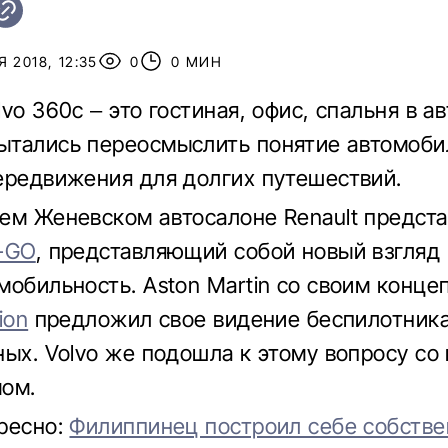
 2018, 12:35
0
0 МИН
vo 360c – это гостиная, офис, спальня в а
тались переосмыслить понятие автомобил
ередвижения для долгих путешествий.
ем Женевском автосалоне Renault предст
-GO
, представляющий собой новый взгляд 
мобильность. Aston Martin со своим конце
ion
предложил свое видение беспилотника
ных. Volvo же подошла к этому вопросу с
ом.
ресно:
Филиппинец построил себе собств