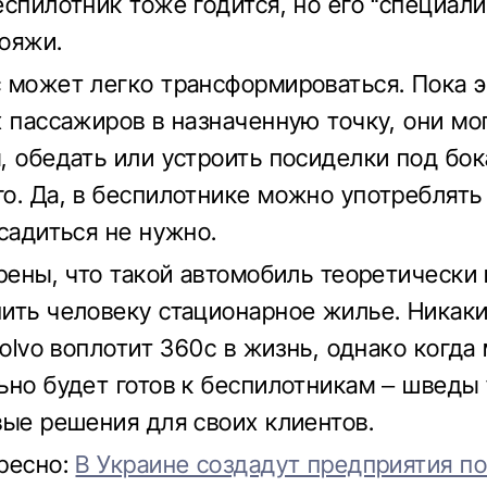
еспилотник тоже годится, но его “специали
ояжи.
 может легко трансформироваться. Пока 
х пассажиров в назначенную точку, они мо
, обедать или устроить посиделки под бок
о. Да, в беспилотнике можно употреблять 
 садиться не нужно.
ерены, что такой автомобиль теоретически
ить человеку стационарное жилье. Никак
Volvo воплотит 360c в жизнь, однако когда
ьно будет готов к беспилотникам – шведы
вые решения для своих клиентов.
ресно:
В Украине создадут предприятия п