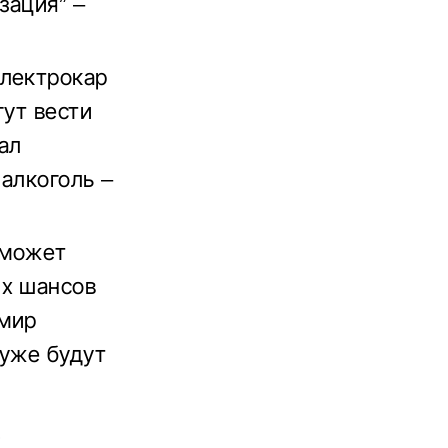
зация” –
электрокар
гут вести
ал
алкоголь –
 может
их шансов
 мир
 уже будут
о