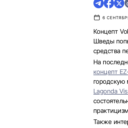
6 СЕНТЯБРЯ
Концепт Vol
Шведы попы
средства п
На последн
концепт EZ
городскую 
Lagonda Vis
состоятель
практицизм
Также инте