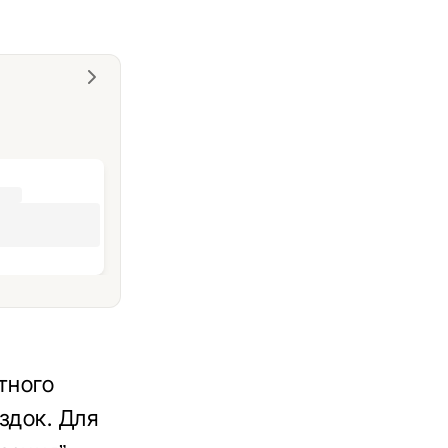
тного
здок. Для