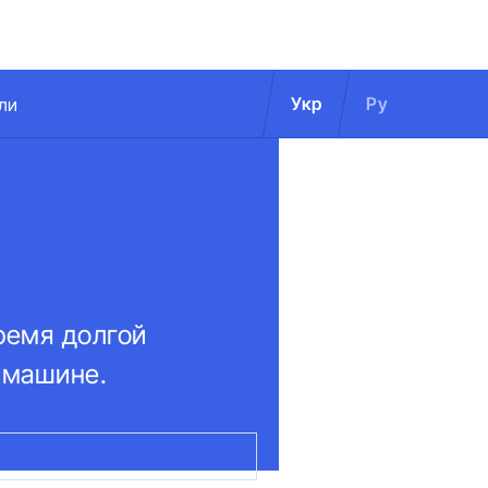
Укр
Ру
ли
ремя долгой
 машине.