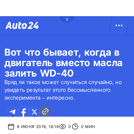
Вот что бывает, когда в
двигатель вместо масла
залить WD-40
Вряд ли такое может случиться случайно, но
увидеть результат этого бессмысленного
эксперимента – интересно.
8 ИЮНЯ 2019, 16:16
0
0 МИН