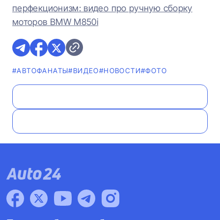
перфекционизм: видео про ручную сборку
моторов BMW M850i
#AВТОФАНАТЫ
#ВИДЕО
#НОВОСТИ
#ФОТО