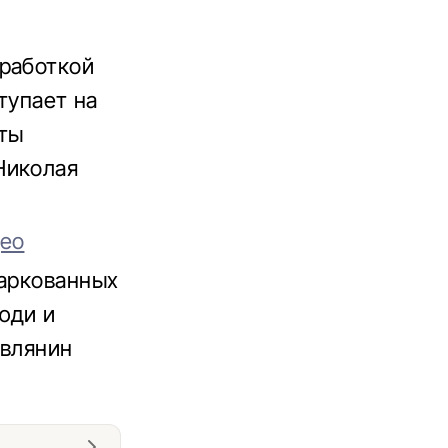
зработкой
тупает на
кты
Николая
део
паркованных
юди и
евлянин