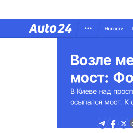
Новости
Возле м
мост: Ф
В Киеве над прос
осыпался мост. К 