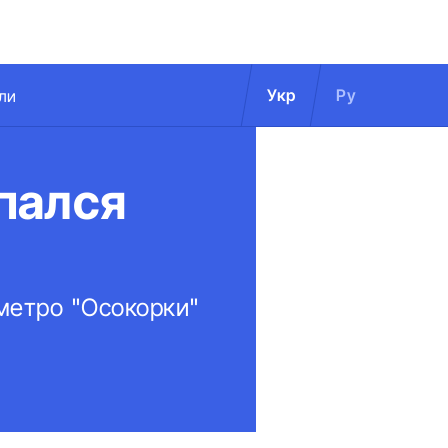
Укр
Ру
ли
пался
метро "Осокорки"