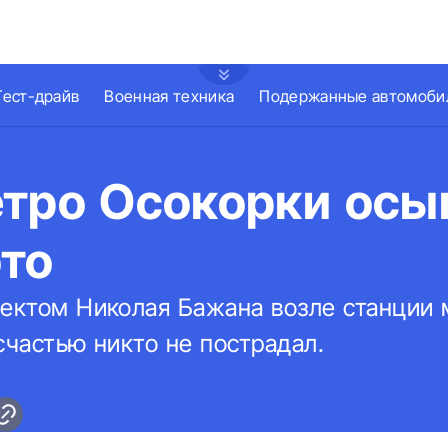
Тест-драйв
Военная техника
Подержанные автомоби
етро Осокорки осы
ото
пектом Николая Бажана возле станции 
счастью никто не пострадал.