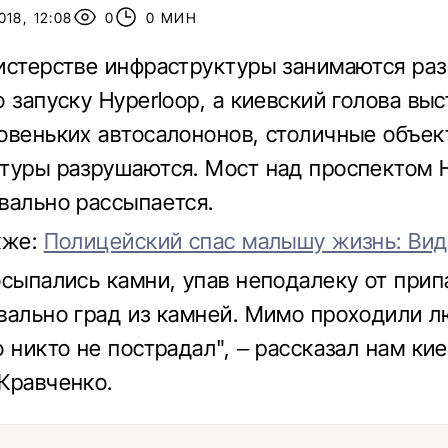
18, 12:08
0
0 МИН
истерстве инфраструктуры занимаются ра
 запуску Hyperloop, а киевский голова выс
овеньких автосалононов, столичные объе
туры разрушаются. Мост над проспектом 
вально рассыпается.
кже:
Полицейский спас малышу жизнь: Ви
осыпались камни, упав неподалеку от при
вально град из камней. Мимо проходили л
о никто не пострадал", – рассказал нам ки
Кравченко.