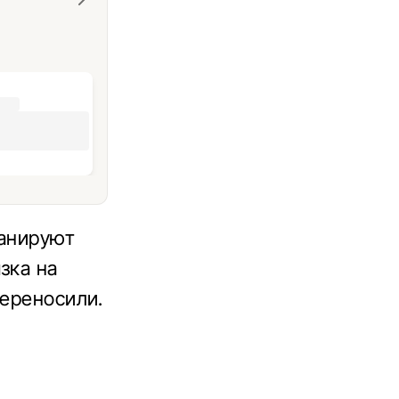
ланируют
зка на
переносили.