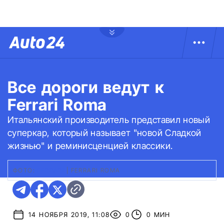
Все дороги ведут к
Ferrari Roma
Итальянский производитель представил новый
суперкар, который называет "новой Сладкой
жизнью" и реминисценцией классики.
ФОТО:
FERRARI
|
FERRARI ROMA
14 НОЯБРЯ 2019, 11:08
0
0 МИН