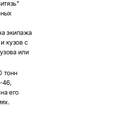
итязь"
рных
на экипажа
и кузов с
узова или
0 тонн
-46,
на его
ях.