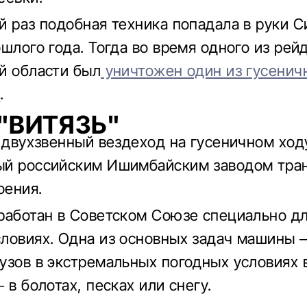
й раз подобная техника попадала в руки 
шлого года. Тогда во время одного из рей
й области был
уничтожен один из гусенич
в
.
 "ВИТЯЗЬ"
о двухзвенный вездеход на гусеничном ход
ый российским Ишимбайским заводом тра
оения.
работан в Советском Союзе специально дл
ловиях. Одна из основных задач машины –
узов в экстремальных погодных условиях 
 в болотах, песках или снегу.