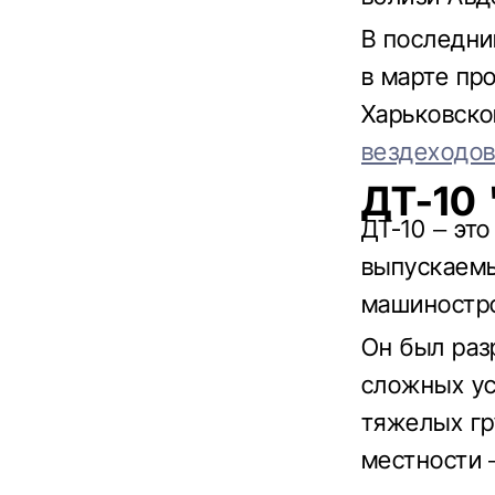
В последни
в марте про
Харьковско
вездеходо
ДТ-10
ДТ-10 – эт
выпускаем
машиностр
Он был раз
сложных ус
тяжелых гр
местности –