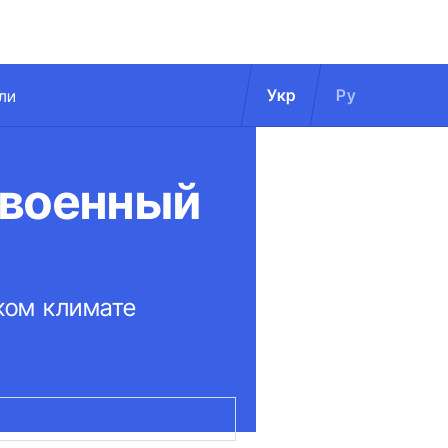
Укр
Ру
ли
 военный
ком климате