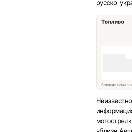
русско-укр
Топливо
Средние цены в с
Неизвестно
информация
мотострелк
вблизи Авд