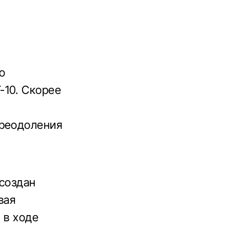
о
-10. Скорее
преодоления
 создан
вая
 в ходе