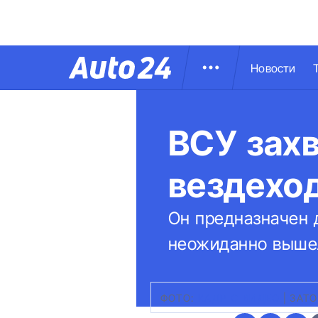
Новости
ВСУ зах
вездеход
Он предназначен 
неожиданно вышел
ФОТО:
КАДР С ВИДЕО
|
ЗАТО