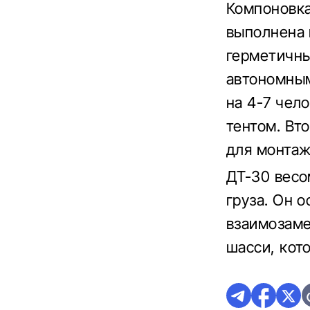
Компоновка
выполнена 
герметичны
автономным
на 4-7 чел
тентом. Вт
для монтаж
ДТ-30 весо
груза. Он 
взаимозаме
шасси, кот