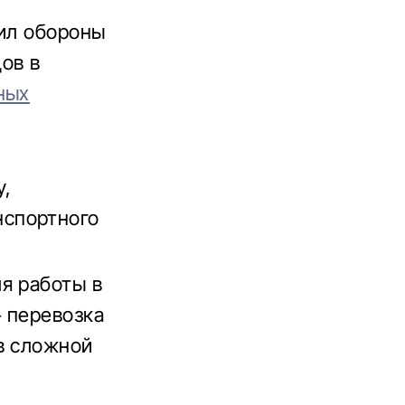
Сил обороны
дов в
ных
у,
нспортного
я работы в
 перевозка
в сложной