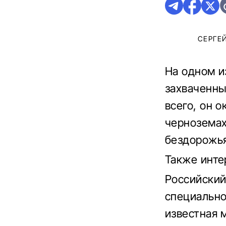
СЕРГЕ
На одном и
захваченны
всего, он о
черноземах
бездорожья
Также инте
Российский
специально
известная 