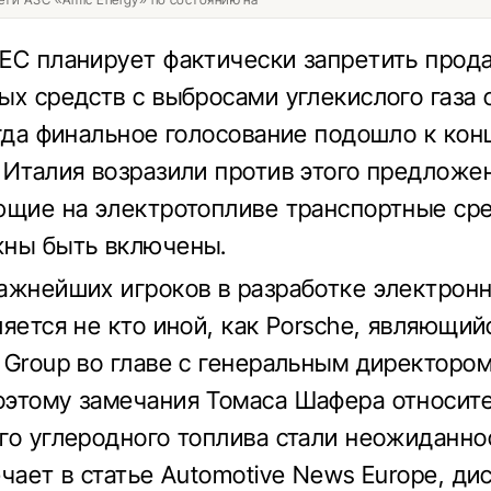
ЕС планирует фактически запретить прод
ых средств с выбросами углекислого газа 
огда финальное голосование подошло к кон
 Италия возразили против этого предложен
ющие на электротопливе транспортные ср
жны быть включены.
ажнейших игроков в разработке электрон
ляется не кто иной, как Porsche, являющий
 Group во главе с генеральным директоро
этому замечания Томаса Шафера относит
го углеродного топлива стали неожиданно
ечает в статье Automotive News Europe, ди