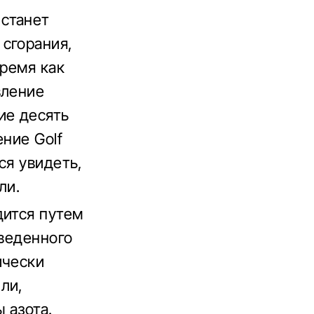
станет
сгорания,
время как
вление
ие десять
ние Golf
ся увидеть,
ли.
дится путем
зведенного
ически
ли,
 азота.