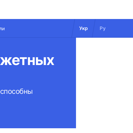
Укр
Ру
ли
джетных
 способны