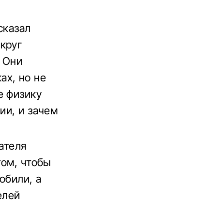
сказал
круг
 Они
ах, но не
е физику
ии, и зачем
ателя
том, чтобы
обили, а
елей