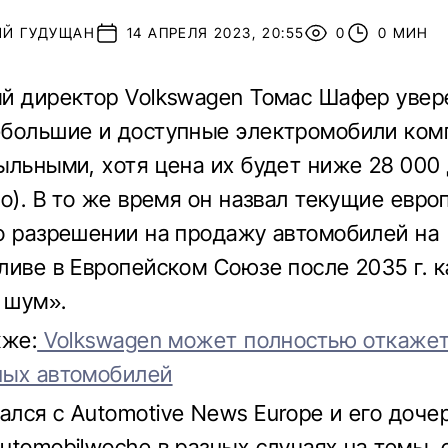
ИЙ ГУДУЩАН
14 АПРЕЛЯ 2023, 20:55
0
0 МИН
й директор Volkswagen Томас Шафер увере
большие и доступные электромобили ком
ыльными, хотя цена их будет ниже 28 000
ро). В то же время он назвал текущие евро
о разрешении на продажу автомобилей на
ливе в Европейском Союзе после 2035 г. к
 шум».
кже:
Volkswagen может полностью откажет
ных автомобилей
лся с Automotive News Europe и его доче
utomobilwoche в разных случаях на темы, 