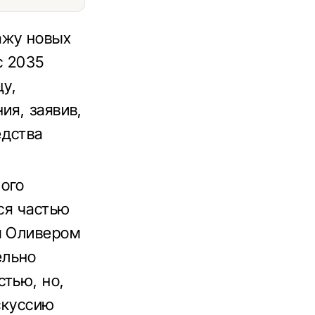
ажу новых
с 2035
цу,
ия, заявив,
едства
ного
ся частью
м Оливером
ельно
стью, но,
скуссию