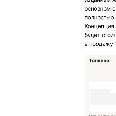
основном с
полностью 
Концепция 
будет стои
в продажу 
Топливо
Средние цены в с