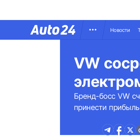
Новости
VW соср
электро
Бренд-босс VW сч
принести прибыл