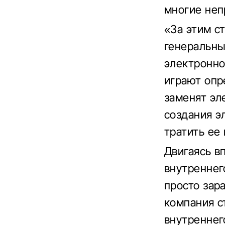
многие неп
«За этим ст
генеральны
электронно
играют опр
заменят эл
создания э
тратить ее
Двигаясь в
внутреннег
просто зар
компания с
внутреннего