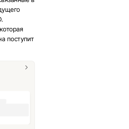
удущего
.
 которая
на поступит