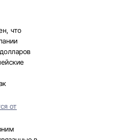
н, что
пании
 долларов
пейские
ак
ся от
рним
связанные в