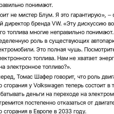
равильно понимают.
оит не мистер Блум. Я это гарантирую», – 
й директор бренда VW. «Эту дискуссию во
го топлива многие неправильно понимают.
еделенную роль в существующих автопарк
ектромобили. Это полная чушь. Посмотрит
лектронного топлива. Нам не хватает энерг
 на электронное топливо?».
перед, Томас Шафер говорит, что роль двиг
о сгорания у Volkswagen теперь состоит в 
абатывать деньги на переходе на электром
тремится постепенно отказаться от двигат
 сгорания в Европе в 2033 году.