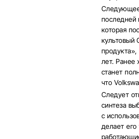
Следующее 
последней 
которая по
культовый 
продукта»,
лет. Ранее
станет пол
что Volksw
Следует от
синтеза вы
с использо
делает его
работающие