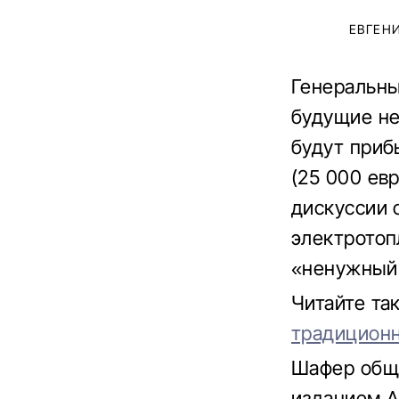
ЕВГЕН
Генеральны
будущие не
будут приб
(25 000 ев
дискуссии 
электротоп
«ненужный
Читайте та
традицион
Шафер обща
изданием A