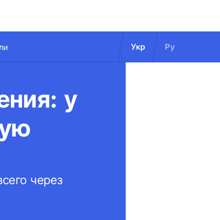
Укр
Ру
ли
ения: у
вую
всего через