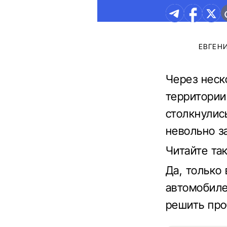
ЕВГЕН
Через неск
территории
столкнулис
невольно з
Читайте т
Да, только
автомобиле
решить про