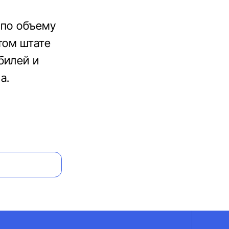
 по объему
том штате
билей и
а.