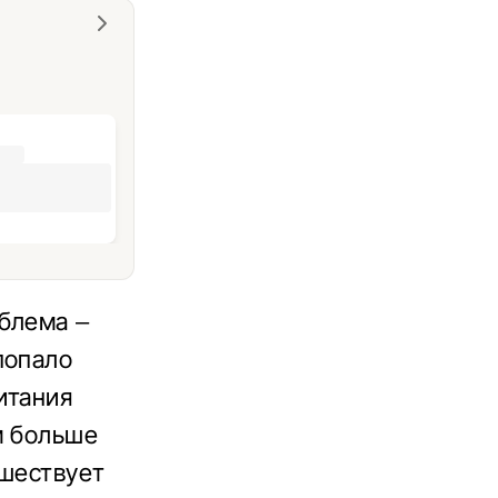
блема –
попало
итания
м больше
дшествует