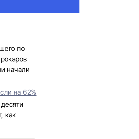
дшего по
трокаров
ли начали
сли на 62%
 десяти
, как