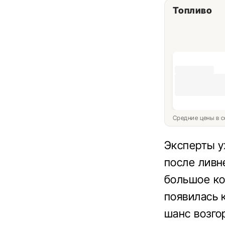
Топливо
Средние цены в с
Эксперты у
после ливн
большое ко
появилась 
шанс возго