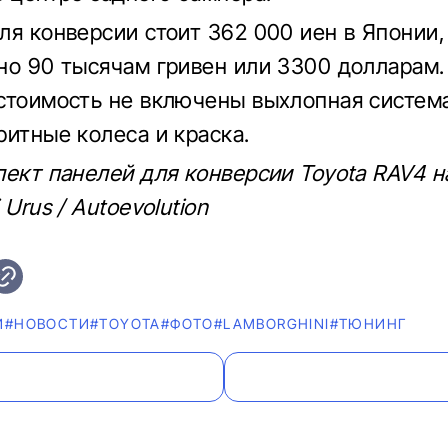
ля конверсии стоит 362 000 иен в Японии,
но 90 тысячам гривен или 3300 долларам.
стоимость не включены выхлопная систем
ритные колеса и краска.
лект панелей для конверсии Toyota RAV4 н
 Urus / Autoevolution
И
#НОВОСТИ
#TOYOTA
#ФОТО
#LAMBORGHINI
#ТЮНИНГ