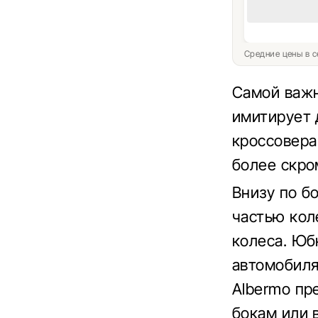
Средние цены в с
Самой важн
имитирует д
кроссовера
более скро
Внизу по б
частью кол
колеса. Юб
автомобиля
Albermo пр
бокам или 