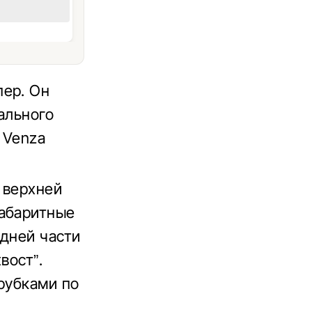
пер. Он
нального
 Venza
 верхней
габаритные
едней части
вост”.
рубками по