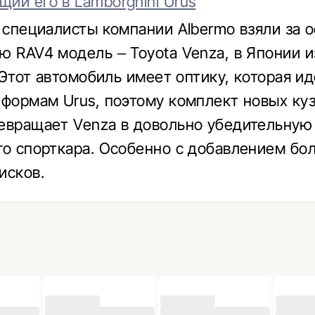
ий его в Lamborghini Urus
з специалисты компании Albermo взяли за 
ю RAV4 модель – Toyota Venza, в Японии и
. Этот автомобиль имеет оптику, которая и
 формам Urus, поэтому комплект новых ку
евращает Venza в довольно убедительную
го спорткара. Особенно с добавлением бо
исков.