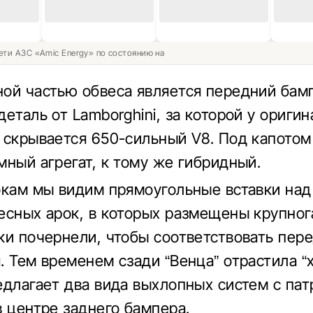
ети АЗС «Amic Energy» по состоянию на
ой частью обвеса является передний бам
еталь от Lamborghini, за которой у ориги
 скрывается 650-сильный V8. Под капотом
мный агрегат, к тому же гибридный.
окам мы видим прямоугольные вставки над
есных арок, в которых размещены крупно
ки почернели, чтобы соответствовать пер
. Тем временем сзади “Венца” отрастила “х
едлагает два вида выхлопных систем с пат
в центре заднего бампера.