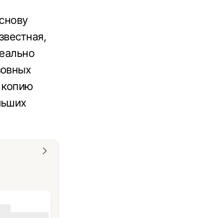
основу
звестная,
деально
зовных
 копию
льших