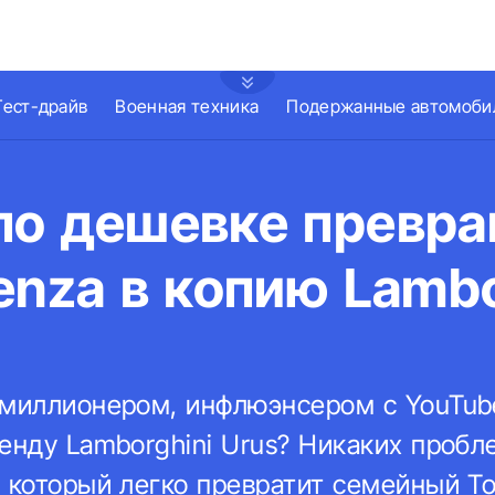
Тест-драйв
Военная техника
Подержанные автомоби
по дешевке превр
enza в копию Lambo
 миллионером, инфлюэнсером с YouTub
енду Lamborghini Urus? Никаких пробле
 который легко превратит семейный To