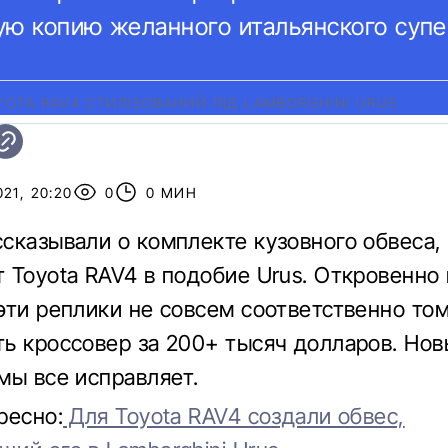
ую копию желанного итальянского суп
YOTA RAV4 СТИЛІЗОВАНИЙ ПІД LAMBORGHINI URUS
21, 20:20
0
0 МИН
сказывали о комплекте кузовного обвеса,
 Toyota RAV4 в подобие Urus. Откровенно 
эти реплики не совсем соответственно том
ь кроссовер за 200+ тысяч долларов. Нов
мы все исправляет.
ресно:
Для Toyota RAV4 создали обвес,