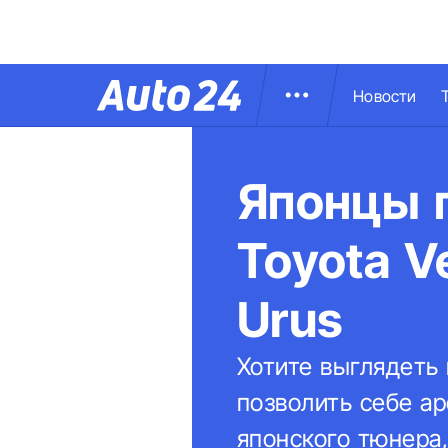
Новости
Японцы 
Toyota V
Urus
Хотите выглядеть
позволить себе ар
японского тюнера,