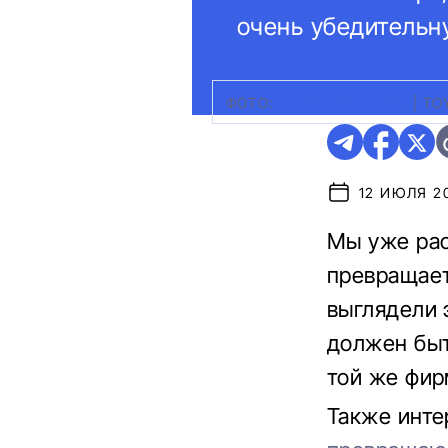
очень убедительн
ФОТО:
AUTOEVOLUTION
|
TO
12 ИЮЛЯ 20
Мы уже рас
превращает
выглядели 
должен быт
той же фир
Также инте