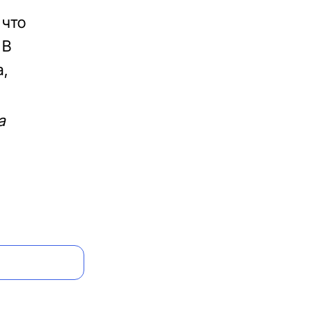
 что
 В
а,
а