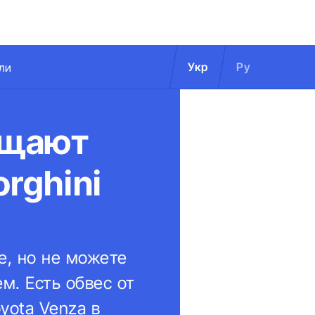
Укр
Ру
ли
ащают
rghini
e, но не можете
м. Есть обвес от
yota Venza в