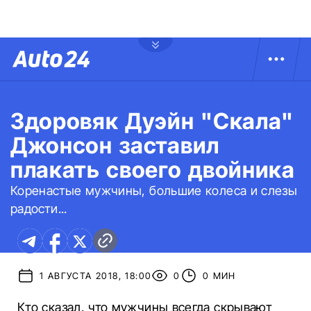
Здоровяк Дуэйн "Скала"
Джонсон заставил
плакать своего двойника
Коренастые мужчины, большие колеса и слезы
радости...
1 АВГУСТА 2018, 18:00
0
0 МИН
Кто сказал, что мужчины всегда скрывают