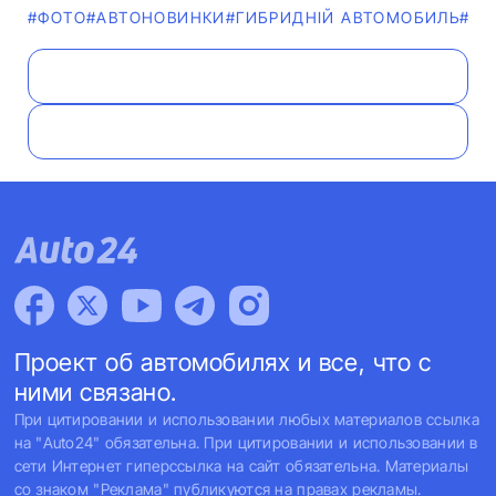
#ФОТО
#AВТОНОВИНКИ
#ГИБРИДНІЙ АВТОМОБИЛЬ
#НО
Проект об автомобилях и все, что с
ними связано.
При цитировании и использовании любых материалов ссылка
на "Auto24" обязательна. При цитировании и использовании в
сети Интернет гиперссылка на сайт обязательна. Материалы
со знаком "Реклама" публикуются на правах рекламы.