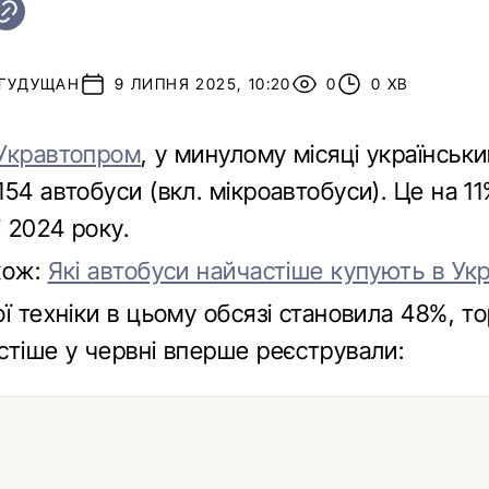
 ГУДУЩАН
9 ЛИПНЯ 2025, 10:20
0
0 ХВ
Укравтопром
, у минулому місяці українськ
54 автобуси (вкл. мікроавтобуси). Це на 11
і 2024 року.
кож:
Які автобуси найчастіше купують в Укр
ї техніки в цьому обсязі становила 48%, то
стіше у червні вперше реєстрували: