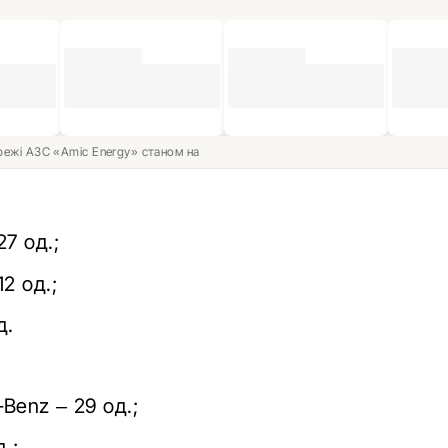
ережі АЗС «Amic Energy» станом на
27 од.;
2 од.;
д.
Benz – 29 од.;
.;