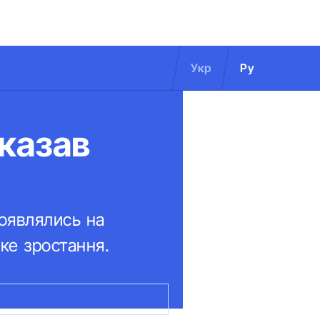
Укр
Ру
оказав
роявлялись на
яке зростання.