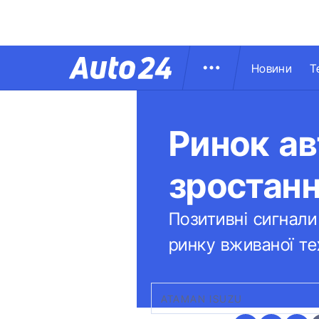
Новини
Т
Ринок ав
зростан
Позитивні сигнали
ринку вживаної те
ATAMAN ISUZU