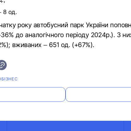
– 8 од.
чатку року автобусний парк України попов
+36% до аналогічного періоду 2024р.). З ни
2%); вживаних – 651 од. (+67%).
ОБІЗНЕС