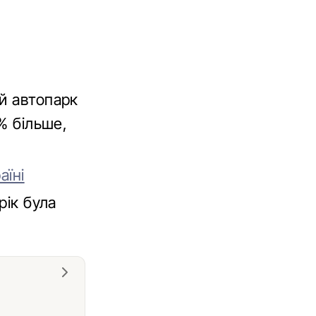
ий автопарк
% більше,
аїні
рік була