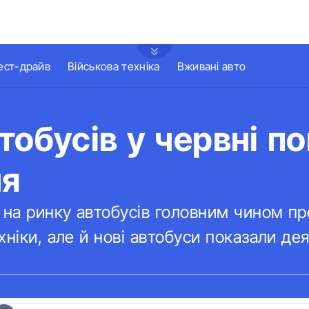
ест-драйв
Військова техніка
Вживані авто
тобусів у червні п
ня
 на ринку автобусів головним чином п
хніки, але й нові автобуси показали де