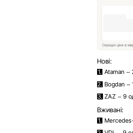
Середні ціни в м
Нові:
Ataman – 
Bogdan – 1
ZAZ – 9 о
Вживані:
Mercedes-
VDL – 9 од