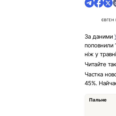
ЄВГЕН
За даними
поповнили 1
ніж у травн
Читайте та
Частка ново
45%. Найча
Пальне