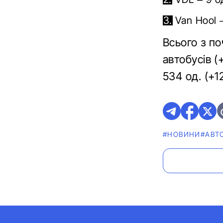
Van Hool 
Всього з по
автобусів (
534 од. (+1
#НОВИНИ
#АВТ