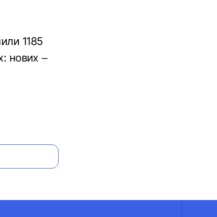
нили 1185
х: нових –