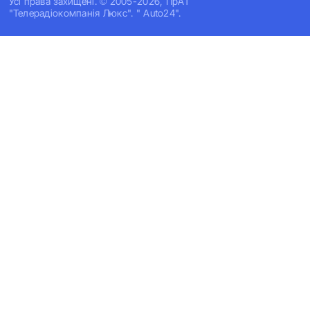
Усi права захищенi. © 2005-2026, ПрАТ
"Телерадіокомпанія Люкс". " Auto24".