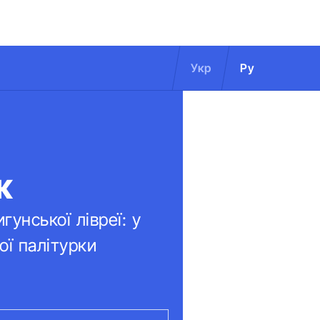
Укр
Ру
ж
унської лівреї: у
ої палітурки