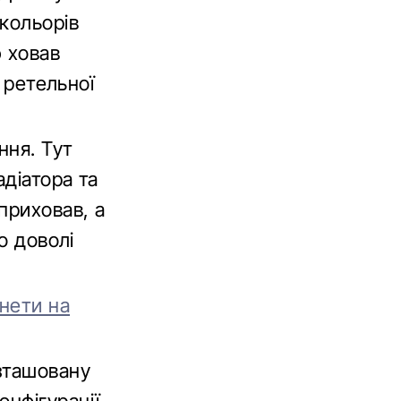
кольорів
ю ховав
 ретельної
ння. Тут
діатора та
приховав, а
о доволі
інети на
зташовану