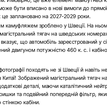
м. Ймовірно, це вже елемент майбутньої к
може бути вписано в нові вимоги до прямо
к це заплановано на 2027-2029 роки.
им камуфляжем зроблено у Швеції. На ньо
магістральний тягач на шведських номерах
вказує, що автомобіль зареєстрований у сі
ний двигуном потужністю 460 к. с. і кабіно
фотографії походять не зі Швеції й навіть н
в Китаї! Зображений магістральний тягач на
одаткові деталі, маючи каталітичний нейт
кришки та подвійний попередній фільтр, як
 стінкою кабіни.