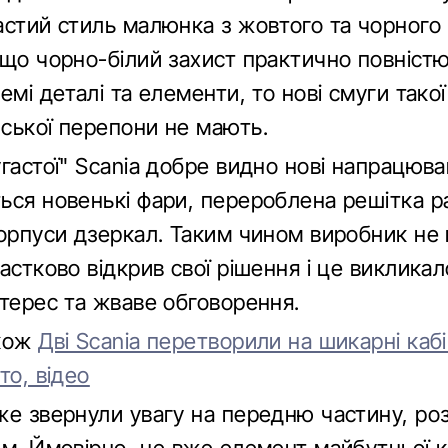
астий стиль малюнка з жовтого та чорного 
кщо чорно-білий захист практично повніст
емі деталі та елементи, то нові смуги такої
ської перепони не мають.
гастої" Scania добре видно нові напрацюва
ься новенькі фари, перероблена решітка ра
корпуси дзеркал. Таким чином виробник не 
астково відкрив свої рішення і це викликал
нтерес та жваве обговорення.
акож
Дві Scania перетворили на шикарні каб
то, відео
же звернули увагу на передню частину, ро