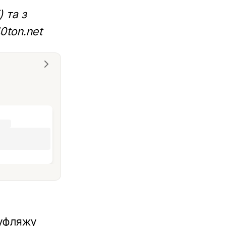
 та з
0ton.net
муфляжу