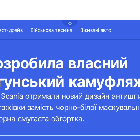
ест-драйв
Військова техніка
Вживані авто
озробила власний
гунський камуфля
і Scania отримали новий дизайн антишпиг
тажівки замість чорно-білої маскувальн
орна смугаста обгортка.