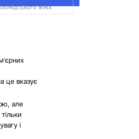
ОЛОРАДСЬКОГО ЖУКА
м’єрних
а це вказує
ою, але
 тільки
вагу і