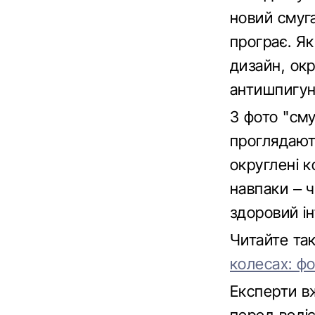
новий смуг
програє. Я
дизайн, окр
антишпигун
З фото "сму
проглядают
округлені 
навпаки – ч
здоровий і
Читайте т
колесах: фо
Експерти в