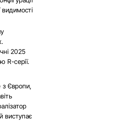
онфігурації
ї видимості
му
.
чні 2025
ю R-серії.
е з Європи,
віть
ралізатор
ий виступає