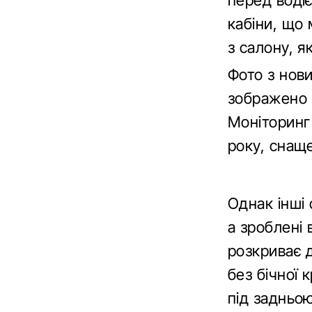
перед водіє
кабіни, що 
з салону, я
Фото з нов
зображено 
Моніторинг 
року, снаще
Однак інші 
а зроблені 
розкриває д
без бічної 
під задньою