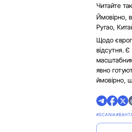
Читайте т
Ймовірно, в
Ругао, Кита
Щодо європ
відсутня. 
масштабним
явно готуют
ймовірно, 
#SCANIA
#ВАНТ