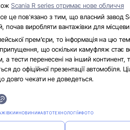
акож
Scania R series отримає нове обличчя
се це пов’язано з тим, що власний завод S
й, почав виробляти вантажівки для місцевих
ейської прем'єри, то інформація на цю те
Є припущення, що оскільки камуфляж стає 
, а тести перенесені на інший континент, 
ься до офіційної презентації автомобіля. Ц
що довго чекати не доведеться.
АЖІВКИ
#НОВИНИ
#АВТОТЕХНОЛОГІЇ
#ФОТО