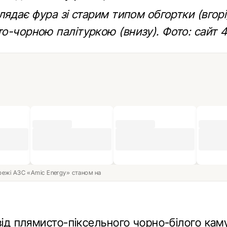
лядає фура зі старим типом обгортки (вгорі)
о-чорною палітуркою (внизу). Фото: сайт 4
ережі АЗС «Amic Energy» станом на
 від плямисто-піксельного чорно-білого ка