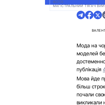
ФОТО:
САЙТ 40TON.NET
|
МАГІСТРАЛЬНИЙ ТЯГАЧ ВИ
ВАЛЕН
Мода на чо
моделей бер
достеменно
публікація
Мова йде п
більш стро
почали сво
викликали 