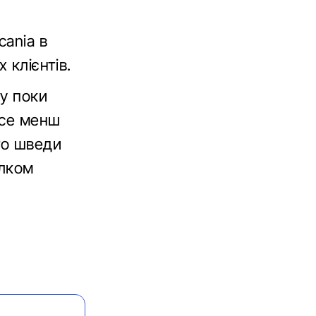
cania в
 клієнтів.
му поки
все менш
то шведи
ілком