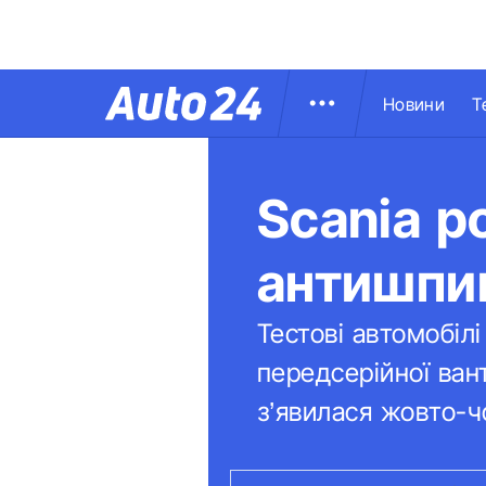
Новини
Т
Scania р
антишпи
Тестові автомобіл
передсерійної ван
з’явилася жовто-ч