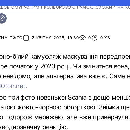
ЙШОВ СМУГАСТИМ І КОЛЬОРОВОЮ ГАМОЮ СХОЖИЙ НА К
ТИН ОЖГО
2 КВІТНЯ 2025, 19:30
0
0 ХВ
рно-білий камуфляж маскування передпре
е початок у 2023 році. Чи зміниться вона,
 невідомо, але альтернатива вже є. Саме н
40ton.net
.
ро три фото новенької Scania з дещо менш
катою жовто-чорною обгорткою. Знімки ще
ю подорож мережею, але вже привернули у
неоднозначну реакцію.