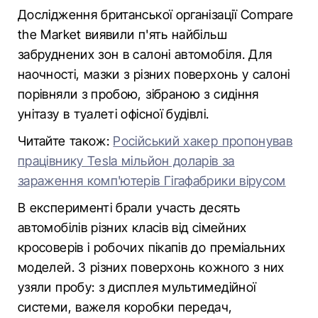
Дослідження британської організації Compare
the Market виявили п'ять найбільш
забруднених зон в салоні автомобіля. Для
наочності, мазки з різних поверхонь у салоні
порівняли з пробою, зібраною з сидіння
унітазу в туалеті офісної будівлі.
Читайте також:
Російський хакер пропонував
працівнику Tesla мільйон доларів за
зараження комп'ютерів Гігафабрики вірусом
В експерименті брали участь десять
автомобілів різних класів від сімейних
кросоверів і робочих пікапів до преміальних
моделей. З різних поверхонь кожного з них
узяли пробу: з дисплея мультимедійної
системи, важеля коробки передач,