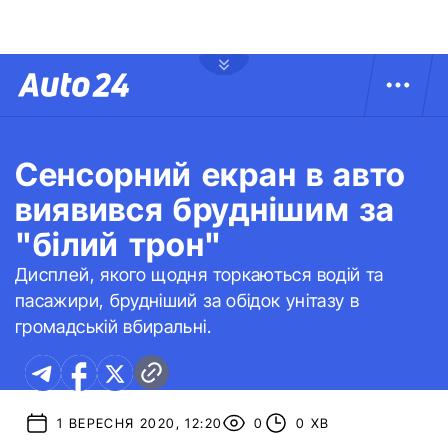
Сенсорний екран в авто
виявився бруднішим за
"білий трон"
Дисплей, якого щодня торкаються водій та
пасажири, брудніший за обідок унітазу в
громадській вбиральні.
1 ВЕРЕСНЯ 2020, 12:20
0
0 ХВ