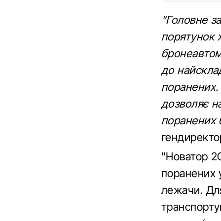
"Головне за
порятунок 
бронеавтом
до найскла
поранених.
дозволяє на
поранених 
гендиректо
"Новатор 2
поранених 
лежачи. Для
транспортув