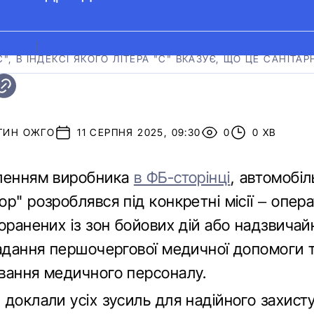
ХНІКА
|
, В ІНДЕКСІ ЯКОГО ЛІТЕРА "С" ВКАЗУЄ, ЩО ЦЕ САНІТА
ТИН ОЖГО
11 СЕРПНЯ 2025, 09:30
0
0 ХВ
ленням виробника
в ФБ-сторінці
, автомобіл
р" розроблявся під конкретні місії – опер
оранених із зон бойових дій або надзвичай
надання першочергової медичної допомоги 
вання медичного персоналу.
доклали усіх зусиль для надійного захисту