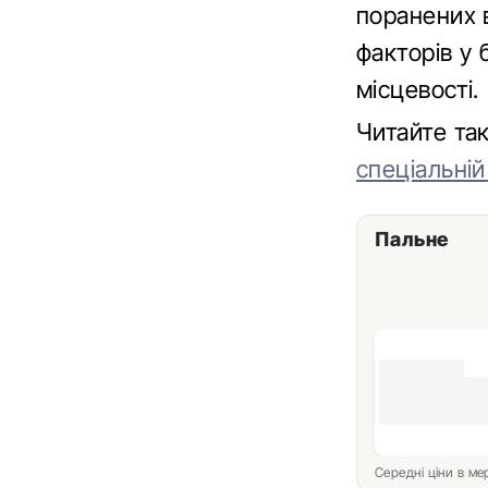
поранених 
факторів у 
місцевості.
Читайте т
спеціальній
Пальне
Середні ціни в м