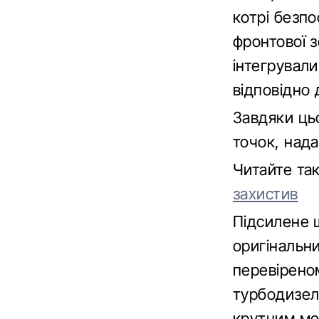
котрі безп
фронтової 
інтегрували
відповідно 
Завдяки ць
точок, над
Читайте т
захистив
Підсилене ш
оригінальн
перевірено
турбодизел
крутним мо