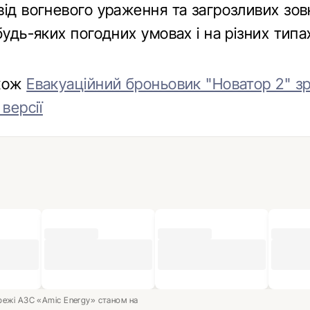
від вогневого ураження та загрозливих зов
будь-яких погодних умовах і на різних типа
акож
Евакуаційний броньовик "Новатор 2" з
 версії
ережі АЗС «Amic Energy» станом на