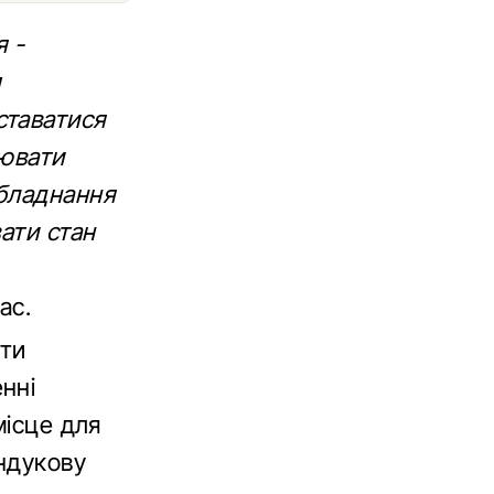
я -
ставатися
уювати
обладнання
ати стан
ас.
сти
нні
місце для
ундукову