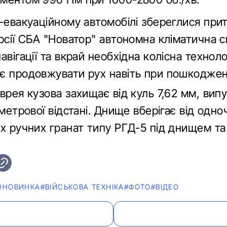
-евакуаційному автомобілі збереглися при
рсії СБА "Новатор" автономна кліматична с
авігації та вкрай необхідна колісна технолог
є продовжувати рух навіть при пошкоджен
врея кузова захищає від куль 7,62 мм, ви
-метрової відстані. Днище вберігає від одн
ох ручних гранат типу РГД-5 під днищем та
ОНОВИНКА
#ВІЙСЬКОВА ТЕХНІКА
#ФОТО
#ВІДЕО