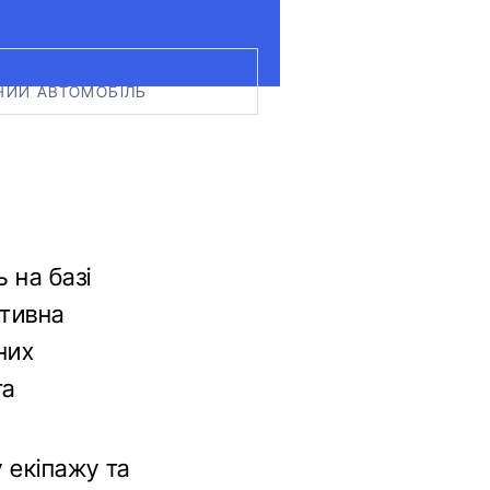
РНИЙ АВТОМОБІЛЬ
ь на базі
ативна
них
та
 екіпажу та