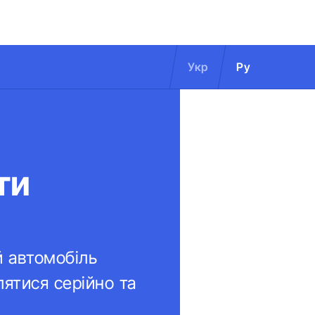
Укр
Ру
ти
й автомобіль
лятися серійно та