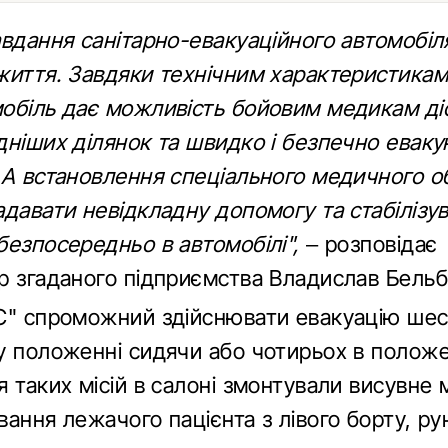
вдання санітарно-евакуаційного автомобіл
життя. Завдяки технічним характеристикам
обіль дає можливість бойовим медикам ді
дніших ділянок та швидко і безпечно евак
 А встановлення спеціального медичного 
давати невідкладну допомогу та стабілізув
безпосередньо в автомобілі",
– розповідає
р згаданого підприємства Владислав Бельб
С" спроможний здійснювати евакуацію ше
у положенні сидячи або чотирьох в положе
 таких місій в салоні змонтували висувне 
ання лежачого пацієнта з лівого борту, р