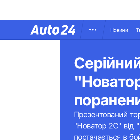
Новини
Т
Серійни
"Новатор
поранени
Презентований тор
"Новатор 2С" від 
постачається в бой