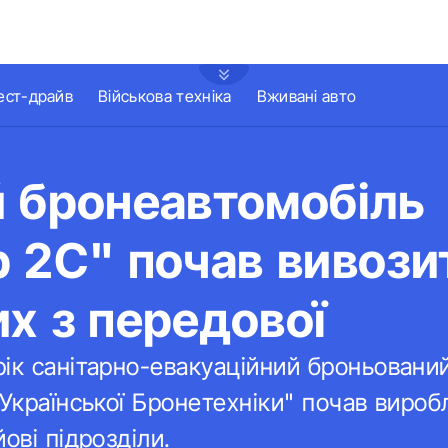
ест-драйв
Військова техніка
Вживані авто
й бронеавтомобіль
 2С" почав вивози
х з передової
ік санітарно-евакуаційний броньовани
"Української Бронетехніки" почав вироб
ові підрозділи.