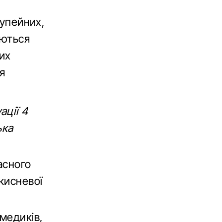
купейних,
аються
их
я
ації 4
ька
асного
кисневої
медиків,