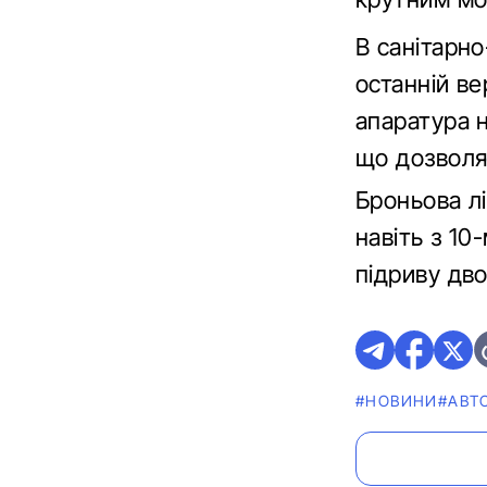
В санітарно
останній ве
апаратура н
що дозволя
Броньова лі
навіть з 10
підриву дв
#НОВИНИ
#АВТ