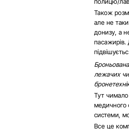
полицю/лав
Також розмі
але не так
донизу, а н
пасажирів.
підвішуєть
Броньована
лежачих чи
бронетехні
Тут чимало
медичного 
системи, мо
Все це ком