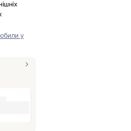
нішніх
х
робили у