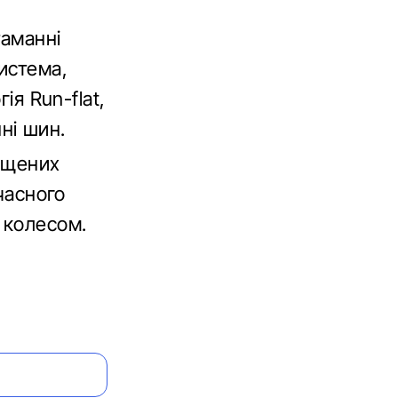
таманні
истема,
ія Run-flat,
ні шин.
пущених
очасного
 колесом.