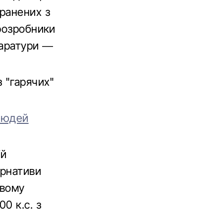
ранених з
 розробники
паратури —
 "гарячих"
 людей
ій
ернативи
овому
0 к.с. з