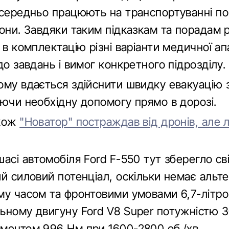
осередньо працюють на транспортуванні по
зони. Завдяки таким підказкам та порадам
 в комплектацію різні варіанти медичної а
до завдань і вимог конкретного підрозділу.
ому вдається здійснити швидку евакуацію з
аючи необхідну допомогу прямо в дорозі.
акож
"Новатор" постраждав від дронів, але
асі автомобіля Ford F-550 тут зберегло св
ий силовий потенціал, оскільки немає альт
му часом та фронтовими умовами 6,7-літр
ьному двигуну Ford V8 Super потужністю 30
ментом 996 Нм при 1600-2800 об./хв.