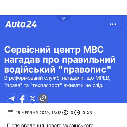
Сервісний центр МВС
нагадав про правильний
водійський "правопис"
В реформованій службі нагадали, що МРЕВ,
"права" та "техпаспорт" вживати не слід.
18 ЧЕРВНЯ 2019, 13:13
0
0 ХВ
Після введення нового українського