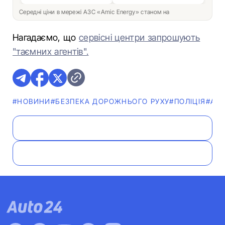
Середні ціни в мережі АЗС «Amic Energy» станом на
Нагадаємо, що
сервісні центри запрошують
"таємних агентів".
#НОВИНИ
#БЕЗПЕКА ДОРОЖНЬОГО РУХУ
#ПОЛІЦІЯ
#АВ