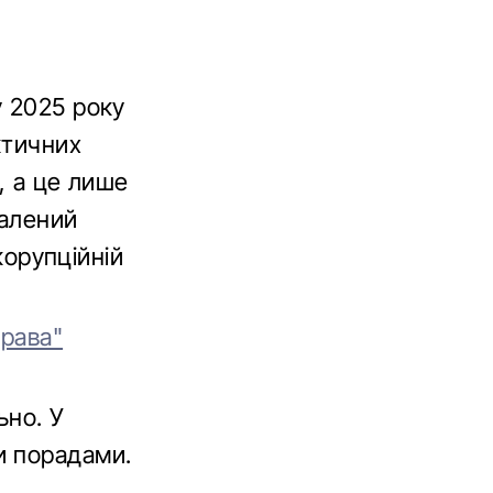
у 2025 року
ктичних
и, а це лише
шалений
корупційній
права"
ьно. У
и порадами.