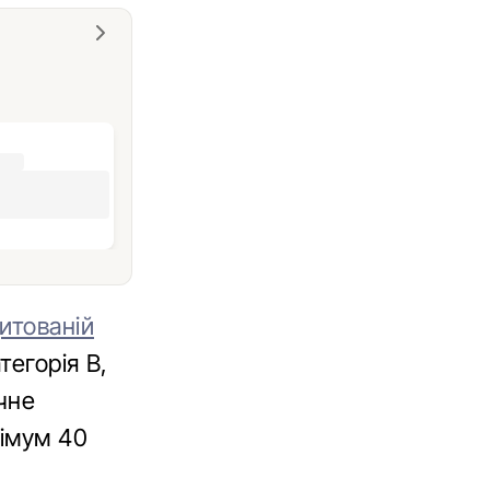
итованій
тегорія В,
чне
німум 40