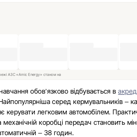
ережі АЗС «Amic Energy» станом на
навчання обов’язково відбувається в
акред
 Найпопулярніша серед кермувальників – ка
яє керувати легковим автомобілем. Практи
 механічній коробці передач становить мі
втоматичній – 38 годин.