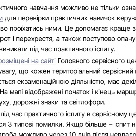
актичного навчання можливо не тільки озн
и
для перевірки практичних навичок керува
во проїхатись ними. Це допомагає краще з
рот і перехрестя, а також поступово опану
иникати під час практичного іспиту.
розміщені на сайті
Головного сервісного це
увагу, що кожен територіальний сервісний
ється екзаменаційною діяльністю, має декі
На мапі відображені початок і кінець марш
ху, дорожні знаки та світлофори.
під час практичного іспиту в сервісному ц
я 3 типові помилки. Якщо більше – іспит 
роба можливо через 10 днів після невдало