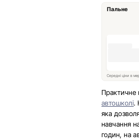
Пальне
Середні ціни в м
Практичне 
автошколі
.
яка дозвол
навчання на
годин, на а