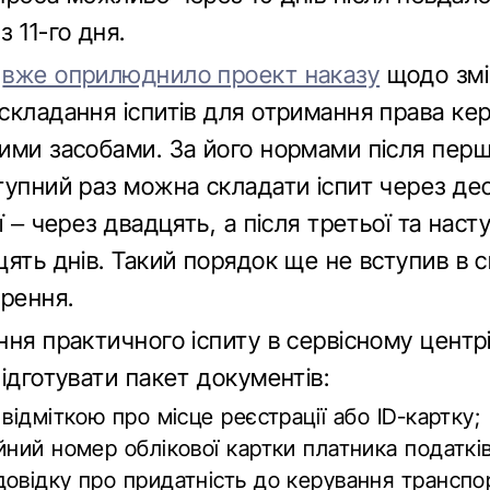
 11-го дня.
С
вже оприлюднило проект наказу
щодо змі
складання іспитів для отримання права ке
ими засобами. За його нормами після перш
упний раз можна складати іспит через дес
ї – через двадцять, а після третьої та наст
ять днів. Такий порядок ще не вступив в с
орення.
ння практичного іспиту в сервісному цент
ідготувати пакет документів:
 відміткою про місце реєстрації або ID-картку;
йний номер облікової картки платника податків
овідку про придатність до керування трансп