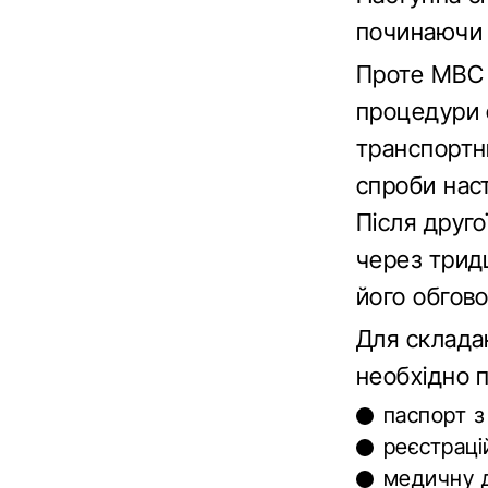
починаючи з
Проте МВ
процедури 
транспортн
спроби наст
Після друго
через тридц
його обгов
Для склада
необхідно п
паспорт з
реєстраці
медичну д