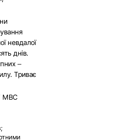
ни
рування
ої невдалої
ять днів.
упних –
илу. Триває
рі МВС
;
ортними