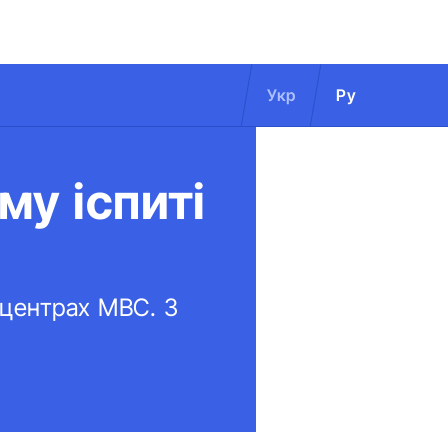
Укр
Ру
му іспиті
 центрах МВС. З