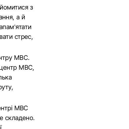
айомитися з
ння, а й
апам’ятати
вати стрес,
нтру МВС.
 центр МВС,
лька
руту,
ентрі МВС
не складено.
ї,