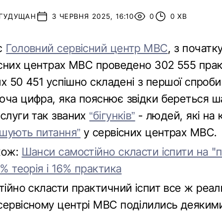
 ГУДУЩАН
3 ЧЕРВНЯ 2025, 16:10
0
0 ХВ
ує
Головний сервісний центр МВС
, з початк
вісних центрах МВС проведено 302 555 пра
них 50 451 успішно складені з першої спроб
юча цифра, яка пояснює звідки береться 
ослуги так званих
“бігунків”
- людей, які на 
ішують питання”
у сервісних центрах МВС.
кож:
Шанси самостійно скласти іспити на "
1% теорія і 16% практика
тійно скласти практичний іспит все ж реал
сервісному центрі МВС поділились деяким