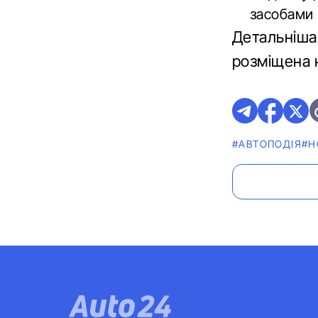
засобами в
Детальніша
розміщена 
#АВТОПОДІЯ
#Н