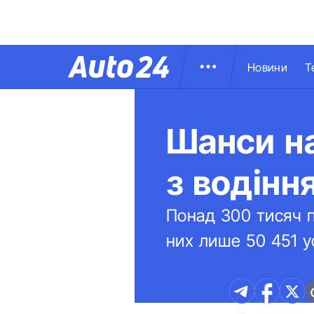
Новини
Т
Шанси на
з водінн
Понад 300 тисяч п
них лише 50 451 у