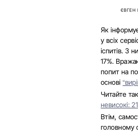
ЄВГЕН
Як інформ
у всіх сер
іспитів. З 
17%. Вража
попит на п
основі
“вир
Читайте та
невисокі: 2
Втім, самос
головному 