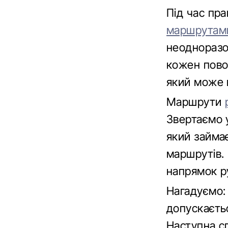
Під час пр
маршрутам
неодноразо
кожен пово
який може в
Маршрути
Звертаємо 
який займа
маршрутів. 
напрямок ру
Нагадуємо: 
допускаєтьс
Наступна сп