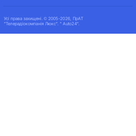
Усi права захищенi. © 2005-2026, ПрАТ
"Телерадіокомпанія Люкс". " Auto24".