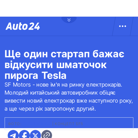
Ще один стартап бажає
відкусити шматочок
пирога Tesla
SF Motors - нове ім'я на ринку електрокарів.
Молодий китайський автовиробник обіцяє
вивести новий електрокар вже наступного року,
а ще через рік запропонує другий.
ФОТО:
ELECTREK.СО
|
КОНЦЕПТ SF5