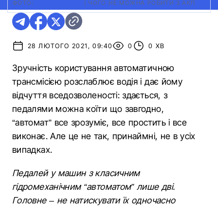
ФОТО:
GETTYIMAGES
|
ЧОГО НЕ МОЖНА РОБИТИ З АКП
28 ЛЮТОГО 2021, 09:40
0
0 ХВ
Зручність користування автоматичною
трансмісією розслаблює водія і дає йому
відчуття вседозволеності: здається, з
педалями можна коїти що завгодно,
“автомат” все зрозуміє, все простить і все
виконає. Але це не так, принаймні, не в усіх
випадках.
Педалей у машин з класичним
гідромеханічним “автоматом” лише дві.
Головне – не натискувати їх одночасно