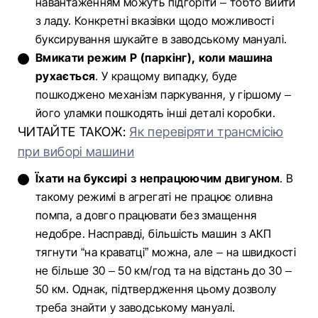
навантаженням можуть підгоріти – тобто вийти
з ладу. Конкретні вказівки щодо можливості
буксирування шукайте в заводському мануалі.
Вмикати режим P
(паркінг), коли машина
рухається
. У кращому випадку, буде
пошкоджено механізм паркування, у гіршому –
його уламки пошкодять інші деталі коробки.
ЧИТАЙТЕ ТАКОЖ:
Як перевіряти трансмісію
при виборі машини
Їхати на буксирі з непрацюючим двигуном
. В
такому режимі в агрегаті не працює оливна
помпа, а довго працювати без змащення
недобре. Насправді, більшість машин з АКП
тягнути “на краватці” можна, але – на швидкості
не більше 30 – 50 км/год та на відстань до 30 –
50 км. Однак, підтвердження цьому дозволу
треба знайти у заводському мануалі.