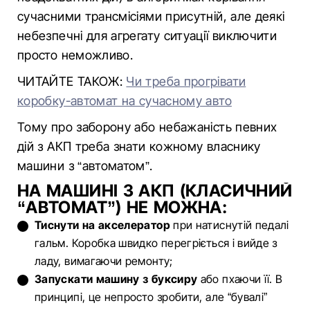
сучасними трансмісіями присутній, але деякі
небезпечні для агрегату ситуації виключити
просто неможливо.
ЧИТАЙТЕ ТАКОЖ:
Чи треба прогрівати
коробку-автомат на сучасному авто
Тому про заборону або небажаність певних
дій з АКП треба знати кожному власнику
машини з “автоматом”.
НА МАШИНІ З АКП (КЛАСИЧНИЙ
“АВТОМАТ”) НЕ МОЖНА:
Тиснути на акселератор
при натиснутій педалі
гальм. Коробка швидко перегріється і вийде з
ладу, вимагаючи ремонту;
Запускати машину з буксиру
або пхаючи її. В
принципі, це непросто зробити, але “бувалі”