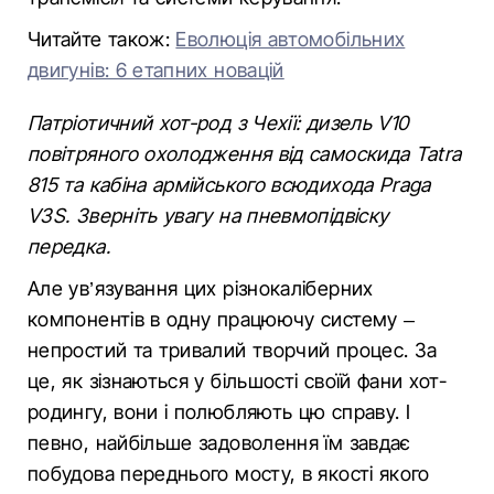
Читайте також:
Еволюція автомобільних
двигунів: 6 етапних новацій
Патріотичний хот-род з Чехії: дизель V10
повітряного охолодження від самоскида Tatra
815 та кабіна армійського всюдихода Praga
V3S. Зверніть увагу на пневмопідвіску
передка.
Але ув’язування цих різнокаліберних
компонентів в одну працюючу систему –
непростий та тривалий творчий процес. За
це, як зізнаються у більшості своїй фани хот-
родингу, вони і полюбляють цю справу. І
певно, найбільше задоволення їм завдає
побудова переднього мосту, в якості якого