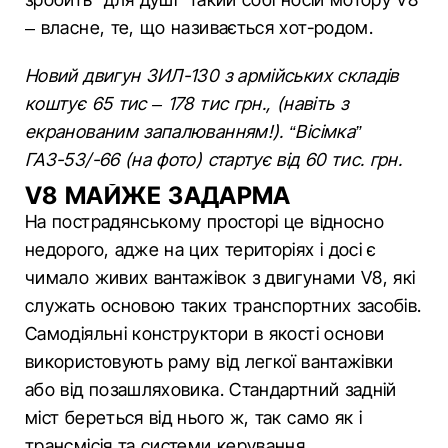
– власне, те, що називається хот-родом.
Новий двигун ЗИЛ-130 з армійських складів
коштує 65 тис – 178 тис грн., (навіть з
екранованим запалюванням!). “Вісімка”
ГАЗ-53/-66 (на фото) стартує від 60 тис. грн.
V8 МАЙЖЕ ЗАДАРМА
На пострадянському просторі це відносно
недорого, адже на цих територіях і досі є
чимало живих вантажівок з двигунами V8, які
служать основою таких транспортних засобів.
Самодіяльні конструктори в якості основи
використовують раму від легкої вантажівки
або від позашляховика. Стандартний задній
міст береться від нього ж, так само як і
трансмісія та системи керування.