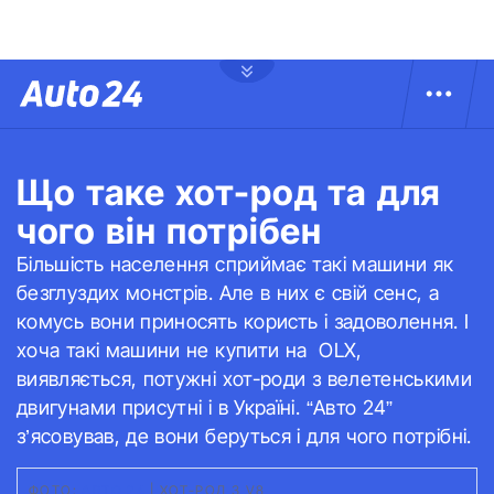
Що таке хот-род та для
чого він потрібен
Більшість населення сприймає такі машини як
безглуздих монстрів. Але в них є свій сенс, а
комусь вони приносять користь і задоволення. І
хоча такі машини не купити на OLX,
виявляється, потужні хот-роди з велетенськими
двигунами присутні і в Україні. “Авто 24”
з’ясовував, де вони беруться і для чого потрібні.
ФОТО:
АВТО 24
|
ХОТ-РОД З V8