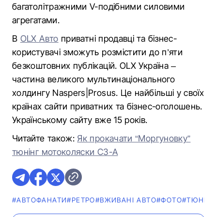
багатолітражними V-подібними силовими
агрегатами.
В
OLX Авто
приватні продавці та бізнес-
користувачі зможуть розмістити до п’яти
безкоштовних публікацій. OLX Україна –
частина великого мультинаціонального
холдингу Naspers|Prosus. Це найбільші у своїх
країнах сайти приватних та бізнес-оголошень.
Українському сайту вже 15 років.
Читайте також:
Як прокачати “Моргуновку”
тюнінг мотоколяски С3-А
#АВТОФАНАТИ
#РЕТРО
#ВЖИВАНІ АВТО
#ФОТО
#ТЮНІНГ