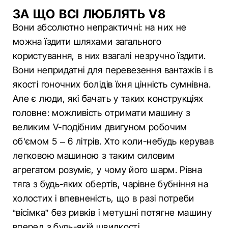
ЗА ЩО ВСІ ЛЮБЛЯТЬ V8
Вони абсолютно непрактичні: на них не
можна їздити шляхами загального
користування, в них взагалі незручно їздити.
Вони непридатні для перевезення вантажів і в
якості гоночних болідів їхня цінність сумнівна.
Але є люди, які бачать у таких конструкціях
головне: можливість отримати машину з
великим V-подібним двигуном робочим
об’ємом 5 – 6 літрів. Хто коли-небудь керував
легковою машиною з таким силовим
агрегатом розуміє, у чому його шарм. Рівна
тяга з будь-яких обертів, чарівне бубніння на
холостих і впевненість, що в разі потреби
“вісімка” без ривків і метушні потягне машину
вперед з будь-якій швидкості.