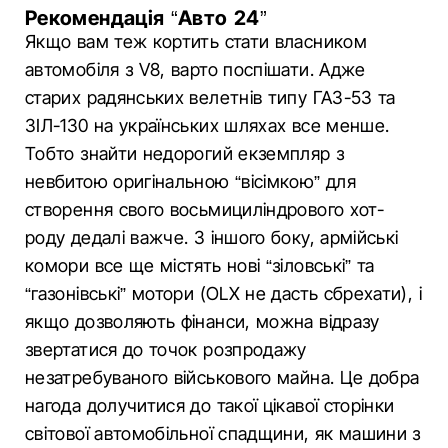
Рекомендація “Авто 24”
Якщо вам теж кортить стати власником
автомобіля з V8, варто поспішати. Адже
старих радянських велетнів типу ГАЗ-53 та
ЗІЛ-130 на українських шляхах все менше.
Тобто знайти недорогий екземпляр з
невбитою оригінальною “вісімкою” для
створення свого восьмициліндрового хот-
роду дедалі важче. З іншого боку, армійські
комори все ще містять нові “зіловські” та
“газонівські” мотори (OLX не дасть сбрехати), і
якщо дозволяють фінанси, можна відразу
звертатися до точок розпродажу
незатребуваного військового майна. Це добра
нагода долучитися до такої цікавої сторінки
світової автомобільної спадщини, як машини з