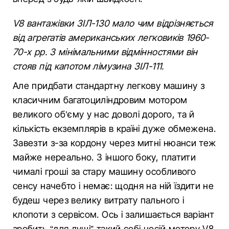
V8 вантажівки ЗІЛ-130 мало чим відрізняється
від агрегатів американських легковиків 1960-
70-х рр. З мінімальними відмінностями він
стояв під капотом лімузина ЗІЛ-111.
Але придбати стандартну легкову машину з
класичним багатоциліндровим мотором
великого об’єму у нас доволі дорого, та й
кількість екземплярів в країні дуже обмежена.
Завезти з-за кордону через митні нюанси теж
майже нереально. З іншого боку, платити
чималі гроші за стару машину особливого
сенсу начебто і немає: щодня на ній їздити не
будеш через велику витрату пального і
клопоти з сервісом. Ось і залишається варіант
зробить “для душі” такий собі носій мотору V8