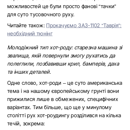
можливостей це були просто фанові “тачки”
для суто тусовочного руху.
Читайте також:
Прокачуємо ЗАЗ-1102 “Таврія”:
необхідний тюнінг
Молодіжний тип хот-роду: старезна машина зі
звалища, якій повернули змогу рухатись да
полеглили, позбавивши крил, бамперів, даха
та інших деталей.
Одне слово, хот-роди – це суто американська
тема і на нашому європейському грунті вони
прижилися лише в обмежених, специфічних
варіантах. Тим більше, що ще у минулому
столітті рух хот-роудингу розділився на кілька
течій, зокрема: