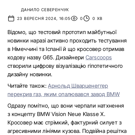
ДАНИЛО СЕВЕРЕНЧУК
23 ВЕРЕСНЯ 2024, 16:05
0
0 ХВ
Відомо, що тестовий прототип майбутньої
новинки наразі активно проходить тестування
в Німеччині та Іспанії й що кросовер отримав
кодову назву G65. Дизайнери
Carscoops
створили цифрову візуалізацію гіпотетичного
дизайну новинки.
Читайте також:
Арнольд Шварценеггер
перекрив газ, яким опалювався завод BMW
Одразу помітно, що вони черпали натхнення
з концепту BMW Vision Neue Klasse X.
Кросовер має стрімкий, фактурний силует з
агресивними лініями кузова. Подвійна решітка