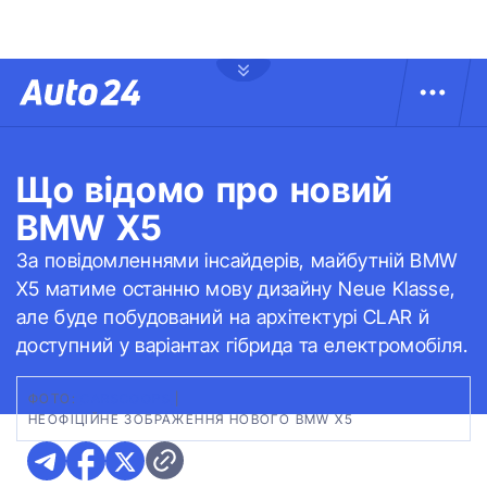
Що відомо про новий
BMW X5
За повідомленнями інсайдерів, майбутній BMW
X5 матиме останню мову дизайну Neue Klasse,
але буде побудований на архітектурі CLAR й
доступний у варіантах гібрида та електромобіля.
ФОТО:
CARSCOOPS
|
НЕОФІЦІЙНЕ ЗОБРАЖЕННЯ НОВОГО BMW X5