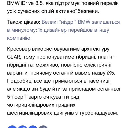
BMW iDrive 8.5, яка підтримує повний перелік
усіх сучасних опцій активної безпеки.
Також цікаво:
Великі "ніздрі" BMW залишаться
в минулому: їх дизайнер перейшов в іншу
компанію
Кросовер використовуватиме архітектуру
CLAR, тому пропонуватиме гібридні, плагін-
гібридні та, можливо, повністю електричні
варіанти, причому останній візьме назву iX5.
Подробиці все ще тримаються в таємниці,
але якщо він буде йти за прикладом останньої
5-ї серії, варто очікуватти ряд
чотирициліндрових і рядних
шестициліндрових двигунів з турбонаддувом.