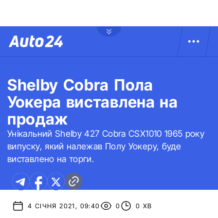
Shelby Cobra Пола
Уокера виставлена на
продаж
Унікальний Shelby 427 Cobra CSX1010 1965 року
випуску, який належав Полу Уокеру, буде
виставлено на торги.
4 СІЧНЯ 2021, 09:40
0
0 ХВ