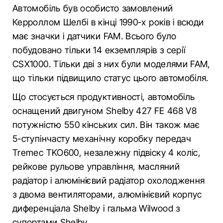
Автомобіль був особисто замовлений
Керроллом Шелбі в кінці 1990-х років і всюди
має значки і датчики FAM. Всього було
побудовано тільки 14 екземплярів з серії
CSX1000. Тільки дві з них були моделями FAM,
що тільки підвищило статус цього автомобіля.
Що стосується продуктивності, автомобіль
оснащений двигуном Shelby 427 FE 468 V8
потужністю 550 кінських сил. Він також має
5-ступінчасту механічну коробку передач
Tremec TKO600, незалежну підвіску 4 коліс,
рейкове рульове управління, масляний
радіатор і алюмінієвий радіатор охолодження
з двома вентиляторами, алюмінієвий корпус
диференціала Shelby і гальма Wilwood з
супортами Shelby.