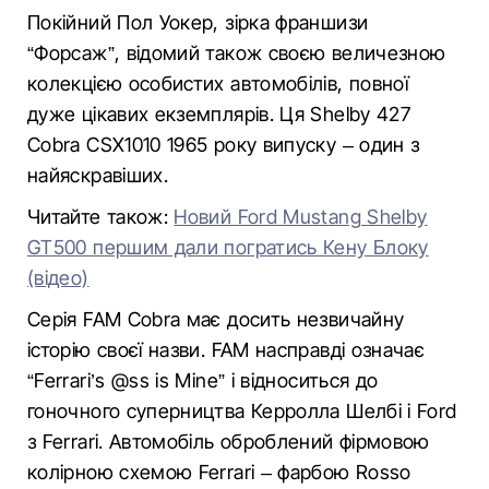
Покійний Пол Уокер, зірка франшизи
“Форсаж”, відомий також своєю величезною
колекцією особистих автомобілів, повної
дуже цікавих екземплярів. Ця Shelby 427
Cobra CSX1010 1965 року випуску – один з
найяскравіших.
Читайте також:
Новий Ford Mustang Shelby
GT500 першим дали погратись Кену Блоку
(відео)
Серія FAM Cobra має досить незвичайну
історію своєї назви. FAM насправді означає
“Ferrari’s @ss is Mine” і відноситься до
гоночного суперництва Керролла Шелбі і Ford
з Ferrari. Автомобіль оброблений фірмовою
колірною схемою Ferrari – фарбою Rosso