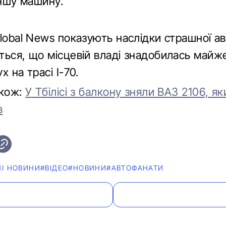
іншу машину.
lobal News показують наслідки страшної ава
ться, що місцевій владі знадобилась майже
х на трасі I-70.
акож:
У Тбілісі з балкону зняли ВАЗ 2106, я
в
НІ НОВИНИ
#ВІДЕО
#НОВИНИ
#АВТОФАНАТИ