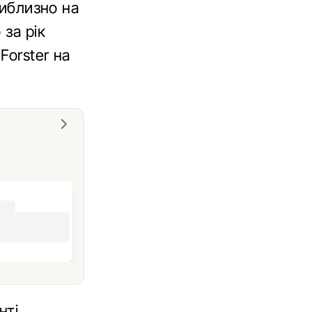
риблизно на
 за рік
Forster на
нті,