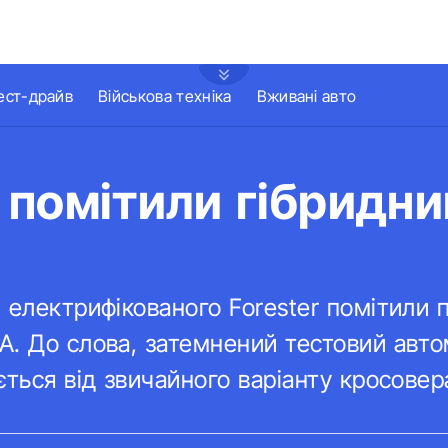
ест-драйв
Військова техніка
Вживані авто
помітили гібридни
 електрифікованого Forester помітили п
. До слова, затемнений тестовий авто
ється від звичайного варіанту кросовер