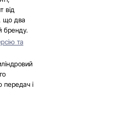
т від
, що два
й бренду.
ерсію та
иліндровий
го
ю передач і