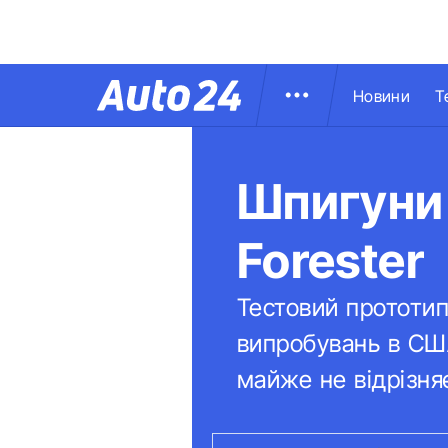
Новини
Т
Шпигуни 
Forester
Тестовий прототип
випробувань в США
майже не відрізня