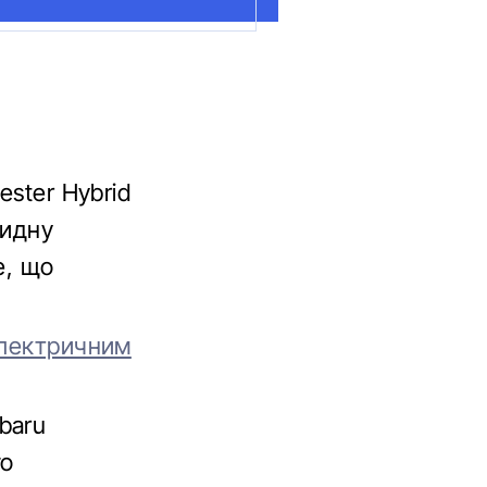
ester Hybrid
ридну
е, що
електричним
baru
го