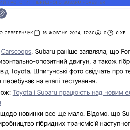
ИЙ ПРОТОТИП ГІБРИДНОГО SUBARU FORESTER
О СЕВЕРЕНЧУК
16 ЖОВТНЯ 2024, 17:30
0
0 ХВ
є
Carscoops
, Subaru раніше заявляла, що For
изонтально-опозитний двигун, а також гіб
від Toyota. Шпигунські фото свідчать про т
 перебуває на етапі тестування.
кож:
Toyota і Subaru працюють над новим 
м
щодо новинки все ще мало. Відомо, що Su
иробництво гібридних трансмісій наступно