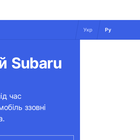
Укр
Ру
й Subaru
ід час
мобіль ззовні
а.