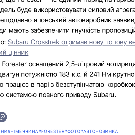
одель буде використовувати силовий агрега
 Нещодавно японський автовиробник заявив
иди мають забезпечити гнучкість пропозиці
во:
Subaru Crosstrek отримав нову топову в
ий цінник
 Forester оснащений 2,5-літровий чотириц
вигун потужністю 183 к.с. й 241 Нм крутно
о працює в парі з безступінчатою коробко
ю системою повного приводу Subaru.
ИНИ
#НІМЕЧЧИНА
#FORESTER
#ФОТО
#АВТОНОВИНКА