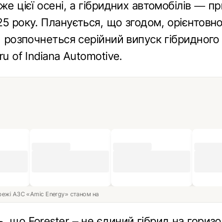
же цієї осені, а гібридних автомобілів — п
5 року. Планується, що згодом, орієнтовно
, розпочнеться серійний випуск гібридного 
ru of Indiana Automotive.
ережі АЗС «Amic Energy» станом на
 що Forester – не єдиний гібрид на горизо