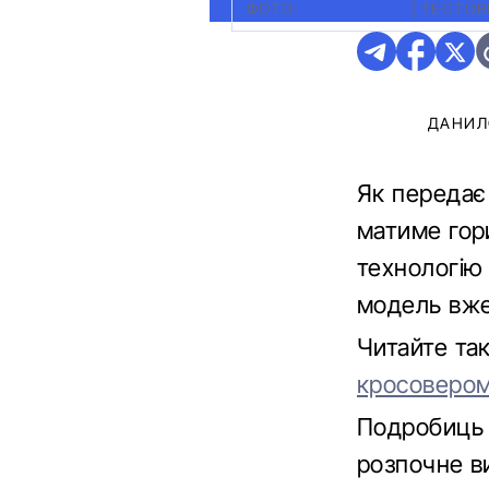
ФОТО:
CARSCOOPS
|
ТЕСТОВ
ДАНИЛ
Як переда
матиме гор
технологію 
модель вже
Читайте та
кросоверо
Подробиць 
розпочне в