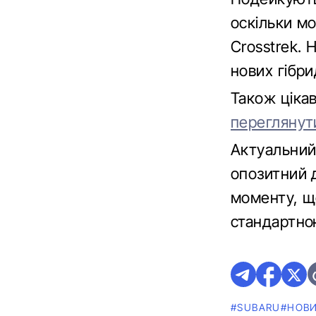
оскільки м
Crosstrek.
нових гібр
Також ціка
переглянут
Актуальний
опозитний д
моменту, щ
стандартно
#SUBARU
#НОВ