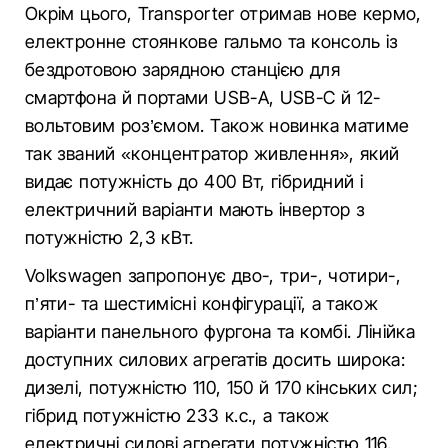
Окрім цього, Transporter отримав нове кермо,
електронне стоянкове гальмо та консоль із
бездротовою зарядною станцією для
смартфона й портами USB-A, USB-C й 12-
вольтовим роз’ємом. Також новинка матиме
так званий «концентратор живлення», який
видає потужність до 400 Вт, гібридний і
електричний варіанти мають інвертор з
потужністю 2,3 кВт.
Volkswagen запропонує дво-, три-, чотири-,
п’яти- та шестимісні конфігурації, а також
варіанти панельного фургона та комбі. Лінійка
доступних силових агрегатів досить широка:
дизелі, потужністю 110, 150 й 170 кінських сил;
гібрид потужністю 233 к.с., а також
електричні силові агрегати потужністю 116,