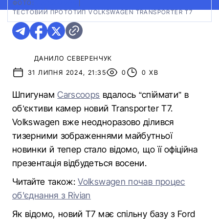
ФОТО:
CARSCOOPS
|
ТЕСТОВИЙ ПРОТОТИП VOLKSWAGEN TRANSPORTER T7
ДАНИЛО СЕВЕРЕНЧУК
31 ЛИПНЯ 2024, 21:35
0
0 ХВ
Шпигунам
Carscoops
вдалось “спіймати” в
об’єктиви камер новий Transporter T7.
Volkswagen вже неодноразово ділився
тизерними зображеннями майбутньої
новинки й тепер стало відомо, що її офіційна
презентація відбудеться восени.
Читайте також:
Volkswagen почав процес
об'єднання з Rivian
Як відомо, новий T7 має спільну базу з Ford