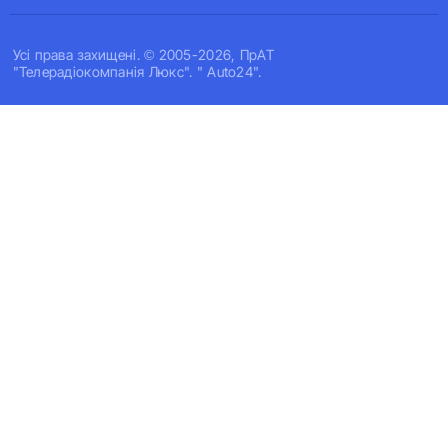
Усi права захищенi. © 2005-2026, ПрАТ
"Телерадіокомпанія Люкс". " Auto24".