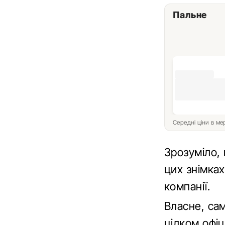
Пальне
Середні ціни в м
Зрозуміло, 
цих знімка
компанії.
Власне, са
цілком офіц