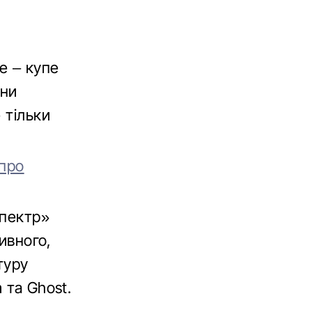
e – купе
уни
 тільки
 про
Спектр»
дивного,
туру
 та Ghost.