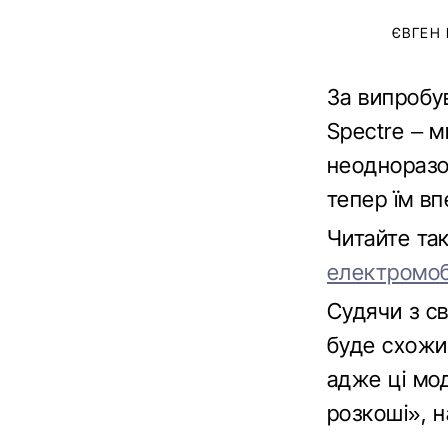
ЄВГЕН
За випробу
Spectre – м
неодноразов
тепер їм в
Читайте та
електромобі
Судячи з с
буде схожий
адже ці мод
розкоші», н