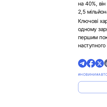
на 40%, він
2,5 мільйон
Ключові ха
одному заря
першим пок
наступного 
#НОВИНИ
#АВТ