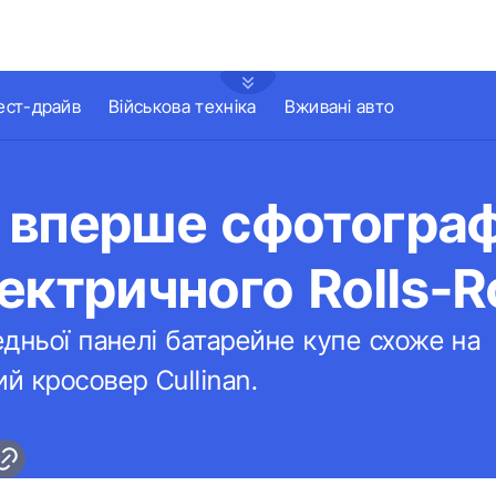
ест-драйв
Військова техніка
Вживані авто
 вперше сфотогра
ектричного Rolls-R
дньої панелі батарейне купе схоже на
 кросовер Cullinan.