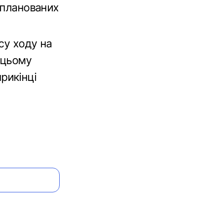
апланованих
су ходу на
 цьому
рикінці