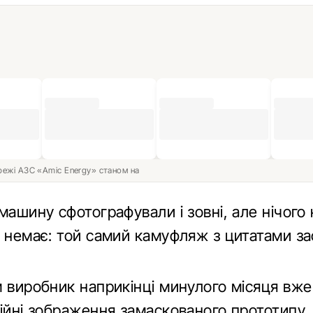
ережі АЗС «Amic Energy» станом на
машину сфотографували і зовні, але нічого 
х немає: той самий камуфляж з цитатами за
м виробник наприкінці минулого місяця вже
ійні зображення замаскованого прототипу, 