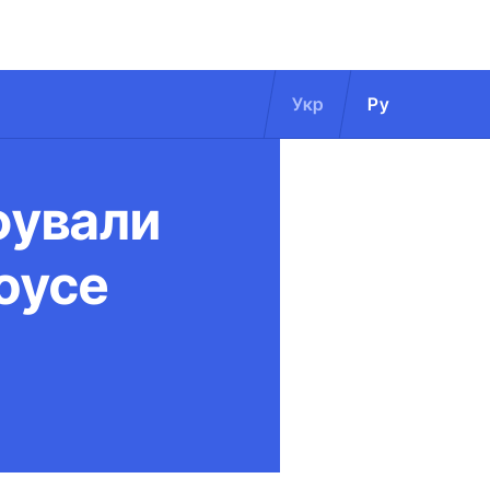
Укр
Ру
фували
oyce