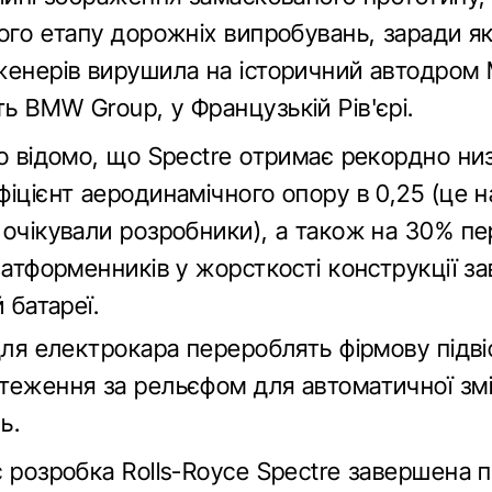
ого етапу дорожніх випробувань, заради я
женерів вирушила на історичний автодром 
ь BMW Group, у Французькій Рів'єрі.
ло відомо, що Spectre отримає рекордно ни
іцієнт аеродинамічного опору в 0,25 (це н
 очікували розробники), а також на 30% п
латформенників у жорсткості конструкції з
 батареї.
для електрокара перероблять фірмову підвіс
теження за рельєфом для автоматичної зм
ь.
с розробка Rolls-Royce Spectre завершена 