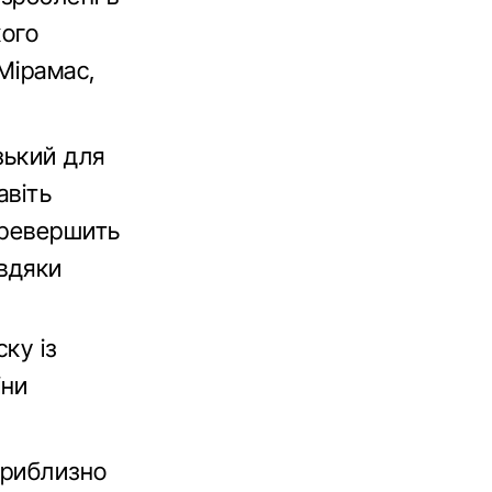
кого
Мірамас,
зький для
авіть
еревершить
авдяки
ку із
іни
приблизно