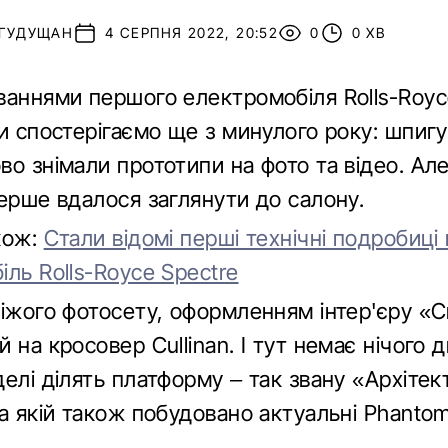
 ГУДУЩАН
4 СЕРПНЯ 2022, 20:52
0
0 ХВ
ваннями першого електромобіля Rolls-Royc
и спостерігаємо ще з минулого року: шпиг
о знімали прототипи на фото та відео. Але
перше вдалося заглянути до салону.
кож:
Стали відомі перші технічні подробиці
ль Rolls-Royce Spectre
віжого фотосету, оформленням інтер'єру «
 на кросовер Cullinan. І тут немає нічого 
елі ділять платформу – так звану «Архітек
а якій також побудовано актуальні Phantom