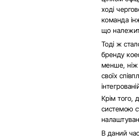
ході чергов
команда ін
що належит
Тоді ж ста
бренду коеф
менше, ніж
своїх співп
інтегрованій
Крім того, 
системою с
налаштуван
В даний ча