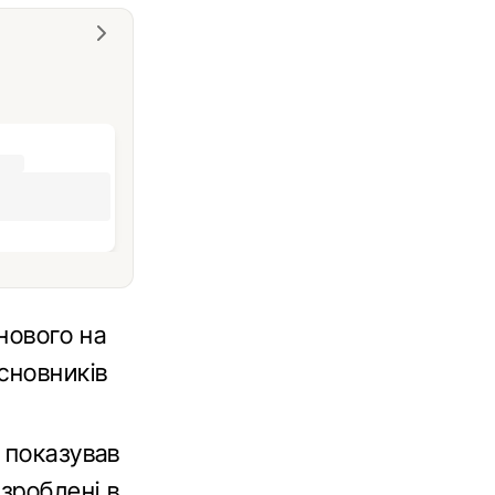
нового на
сновників
 показував
зроблені в