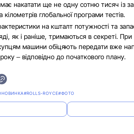
 має накатати ще не одну сотню тисяч із з
а кілометрів глобальної програми тестів.
рактеристики на кшталт потужності та запа
ді, як і раніше, тримаються в секреті. При
упцям машини обіцяють передати вже нап
року – відповідно до початкового плану.
ОНОВИНКА
#ROLLS-ROYCE
#ФОТО