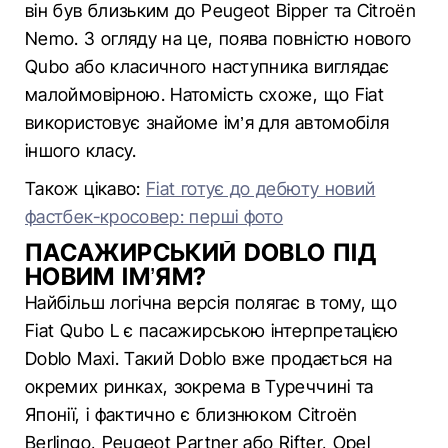
він був близьким до Peugeot Bipper та Citroën
Nemo. З огляду на це, поява повністю нового
Qubo або класичного наступника виглядає
малоймовірною. Натомість схоже, що Fiat
використовує знайоме ім’я для автомобіля
іншого класу.
Також цікаво:
Fiat готує до дебюту новий
фастбек-кросовер: перші фото
ПАСАЖИРСЬКИЙ DOBLO ПІД
НОВИМ ІМ’ЯМ?
Найбільш логічна версія полягає в тому, що
Fiat Qubo L є пасажирською інтерпретацією
Doblo Maxi. Такий Doblo вже продається на
окремих ринках, зокрема в Туреччині та
Японії, і фактично є близнюком Citroën
Berlingo, Peugeot Partner або Rifter, Opel