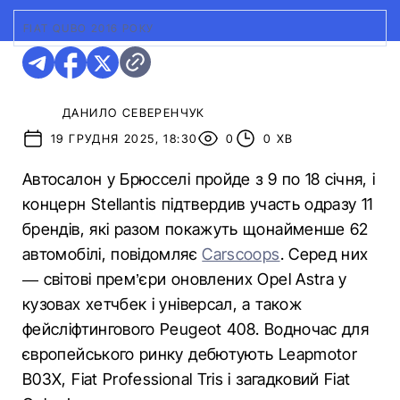
FIAT QUBO 2016 РОКУ
ДАНИЛО СЕВЕРЕНЧУК
19 ГРУДНЯ 2025, 18:30
0
0 ХВ
Автосалон у Брюсселі пройде з 9 по 18 січня, і
концерн Stellantis підтвердив участь одразу 11
брендів, які разом покажуть щонайменше 62
автомобілі, повідомляє
Carscoops
. Серед них
— світові прем’єри оновлених Opel Astra у
кузовах хетчбек і універсал, а також
фейсліфтингового Peugeot 408. Водночас для
європейського ринку дебютують Leapmotor
B03X, Fiat Professional Tris і загадковий Fiat