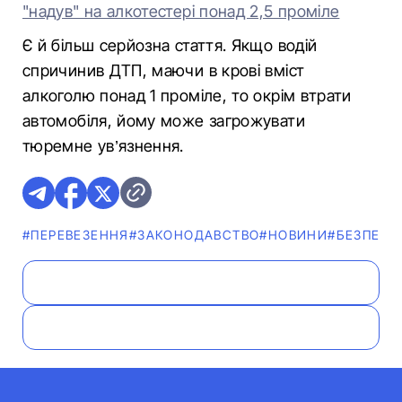
"надув" на алкотестері понад 2,5 проміле
Є й більш серйозна стаття. Якщо водій
спричинив ДТП, маючи в крові вміст
алкоголю понад 1 проміле, то окрім втрати
автомобіля, йому може загрожувати
тюремне ув’язнення.
#ПЕРЕВЕЗЕННЯ
#ЗАКОНОДАВСТВО
#НОВИНИ
#БЕЗПЕКА