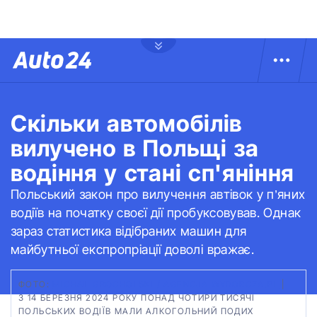
Скільки автомобілів
вилучено в Польщі за
водіння у стані сп'яніння
Польський закон про вилучення автівок у п’яних
водіїв на початку своєї дії пробуксовував. Однак
зараз статистика відібраних машин для
майбутньої експропріації доволі вражає.
ФОТО:
MICHAŁ GROCHOLSKI / AGENCJA WYBORCZA.PL
|
З 14 БЕРЕЗНЯ 2024 РОКУ ПОНАД ЧОТИРИ ТИСЯЧІ
ПОЛЬСЬКИХ ВОДІЇВ МАЛИ АЛКОГОЛЬНИЙ ПОДИХ