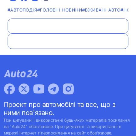
#АВТОПОДІЯ
#ГОЛОВНІ НОВИНИ
#ВЖИВАНІ АВТО
#НОВ
Проект про автомобілі та все, що з
ними пов'язано.
При цитуванні і використанні будь-яких матеріалів посилання
на "Auto24" обов'язкове. При цитуванні та використанні в
мережі Інтернет гіперпосилання на сайт обов'язкове.