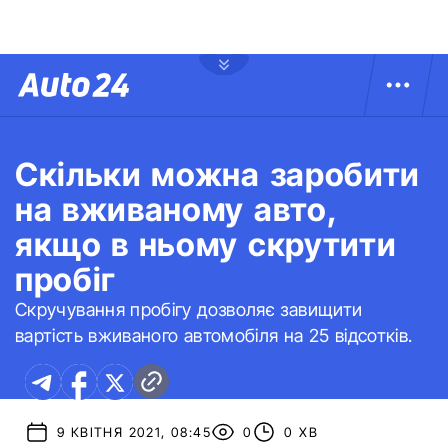
Скільки можна заробити
на вживаному авто,
якщо в ньому скрутити
пробіг
Скручування пробігу дозволяє завищити
вартість вживаного автомобіля на 25 відсотків.
9 КВІТНЯ 2021, 08:45
0
0 ХВ