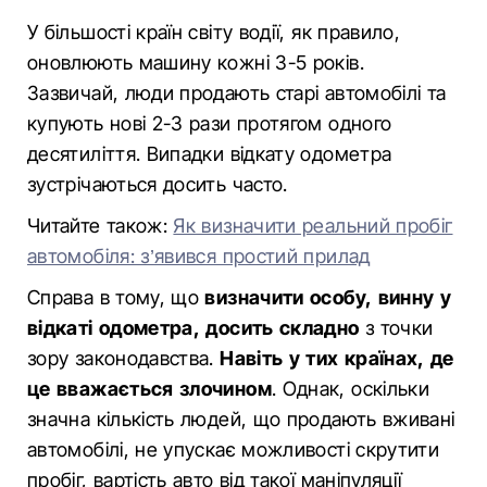
У більшості країн світу водії, як правило,
оновлюють машину кожні 3-5 років.
Зазвичай, люди продають старі автомобілі та
купують нові 2-3 рази протягом одного
десятиліття. Випадки відкату одометра
зустрічаються досить часто.
Читайте також:
Як визначити реальний пробіг
автомобіля: з’явився простий прилад
Справа в тому, що
визначити особу, винну у
вiдкаті одометра, досить складно
з точки
зору законодавства.
Навіть у тих країнах, де
це вважається злочином
. Однак, оскільки
значна кількість людей, що продають вживані
автомобілі, не упускає можливості скрутити
пробіг, вартість авто від такої маніпуляції