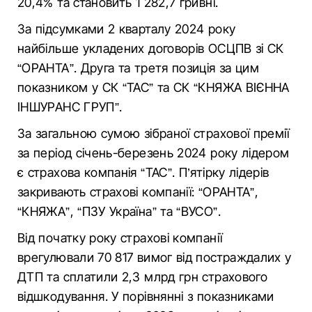
20,4% та становить 1 282,7 гривні.
За підсумками 2 кварталу 2024 року
найбільше укладених договорів ОСЦПВ зі СК
“ОРАНТА”. Друга та третя позиція за цим
показником у СК “ТАС” та СК “КНЯЖА ВІЄННА
ІНШУРАНС ГРУП”.
За загальною сумою зібраної страхової премії
за період січень-березень 2024 року лідером
є страхова компанія “ТАС”. П’ятірку лідерів
закривають страхові компанії: “ОРАНТА”,
“КНЯЖА”, “ПЗУ Україна” та “ВУСО”.
Від початку року страхові компанії
врегулювали 70 817 вимог від постраждалих у
ДТП та сплатили 2,3 млрд грн страхового
відшкодування. У порівнянні з показниками