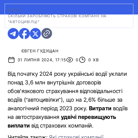
ФОТО:
МСТБУ
|
СКІЛЬКИ ЗАРОБЛЯЮТЬ СТРАХОВІ КОМПАНІЇ НА
"АВТОЦИВІЛЦІ"
ЄВГЕН ГУДУЩАН
31 ЛИПНЯ 2024, 17:15
0
0 ХВ
Від початку 2024 року українські водії уклали
понад 3,6 млн внутрішніх договорів
обов'язкового страхування відповідальності
водіїв (“автоцивілки”), що на 2,6% більше за
аналогічний період 2023 року.
Витрати
водіїв
на автострахування
удвічі перевищують
виплати
від страхових компаній.
Читайте також:
Які страхові компанії