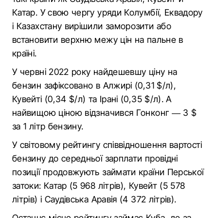
Катар. У свою чергу уряди Колумбії, Еквадору
і Казахстану вирішили заморозити або
встановити верхню межу цін на пальне в
країні.
У червні 2022 року найдешевшу ціну на
бензин зафіксовано в Алжирі (0,31 $/л),
Кувейті (0,34 $/л) та Ірані (0,35 $/л). А
найвищою ціною відзначився Гонконг — 3 $
за 1 літр бензину.
У світовому рейтингу співвідношення вартості
бензину до середньої зарплати провідні
позиції продовжують займати країни Перської
затоки: Катар (5 968 літрів), Кувейт (5 578
літрів) і Саудівська Аравія (4 372 літрів).
Останнє місце рейтингу займає Куба, де за