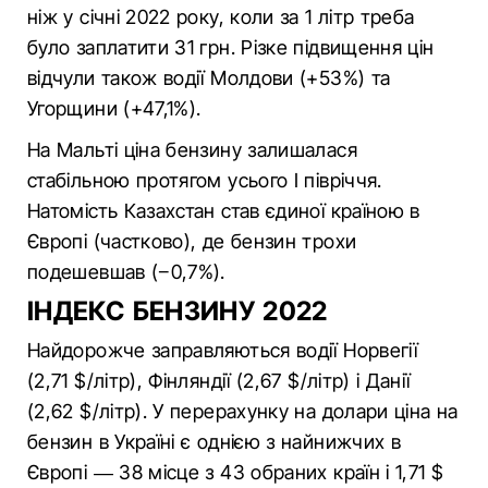
ніж у січні 2022 року, коли за 1 літр треба
було заплатити 31 грн. Різке підвищення цін
відчули також водії Молдови (+53%) та
Угорщини (+47,1%).
На Мальті ціна бензину залишалася
стабільною протягом усього I півріччя.
Натомість Казахстан став єдиної країною в
Європі (частково), де бензин трохи
подешевшав (−0,7%).
ІНДЕКС БЕНЗИНУ 2022
Найдорожче заправляються водії Норвегії
(2,71 $/літр), Фінляндії (2,67 $/літр) і Данії
(2,62 $/літр). У перерахунку на долари ціна на
бензин в Україні є однією з найнижчих в
Європі — 38 місце з 43 обраних країн і 1,71 $