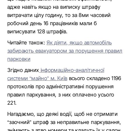
адже навіть якщо на виписку штрафу
витрачати цілу годину, то за 8ми часовий
робочий день 16 працівників мали б
виписувати 128 штрафів.
Читайте також:
Як діяти, якщо автомобіль
забирають евакуатором за порушення правил
парковки
Згідно даних
інформаційно-аналітичної
системи “майно” м. Київ
всього складено 1196
протоколів про адміністративні порушення
правил паркування, з них оплачено усього
221.
Нагадаємо, що деякі водії, щоб не отримати
“заочний” штраф за неправильне паркування,
знімають з атво номери та кладуть їх у салон