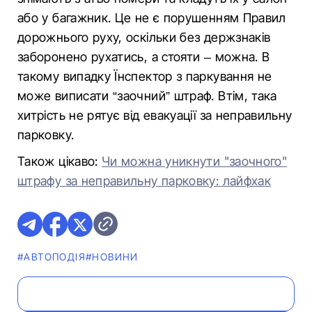
або у багажник. Це не є порушенням Правил
дорожнього руху, оскільки без держзнаків
заборонено рухатись, а стояти – можна. В
такому випадку Їнспектор з паркування не
може виписати “заочний” штраф. Втім, така
хитрість не рятує від евакуації за неправильну
парковку.
Також цікаво:
Чи можна уникнути "заочного"
штрафу за неправильну парковку: лайфхак
#АВТОПОДІЯ
#НОВИНИ