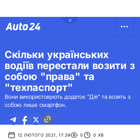
Скільки українських
водіїв перестали возити з
собою "права" та
"техпаспорт"
Вони використовують додаток "Дія" та возять з
собою лише смартфон.
12 ЛЮТОГО 2021, 17:39
0
0 ХВ