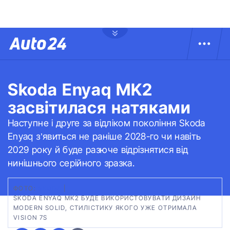
Skoda Enyaq MK2
засвітилася натяками
Наступне і друге за відліком покоління Skoda
Enyaq з’явиться не раніше 2028-го чи навіть
2029 року й буде разюче відрізнятися від
нинішнього серійного зразка.
ФОТО:
SKODA
|
SKODA ENYAQ MK2 БУДЕ ВИКОРИСТОВУВАТИ ДИЗАЙН
MODERN SOLID, СТИЛІСТИКУ ЯКОГО УЖЕ ОТРИМАЛА
VISION 7S