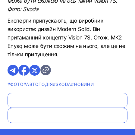
може бути схожою на ось такий Vision 7S.
Фото: Skoda
Експерти припускають, що виробник
використає дизайн Modern Solid. Він
притаманний концепту Vision 7S. Отож, MK2
Enyaq може бути схожим на нього, але це не
тільки припущення.
#ФОТО
#АВТОПОДІЯ
#SKODA
#НОВИНИ