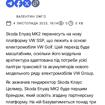
ВАЛЕНТИН ОЖГО
4 ЛИСТОПАДА 2023, 16:14
0
0 ХВ
Skoda Enyaq MK2 перенесуть на нову
платформу VW SSP, що лежить в основі
електромобіля VW Golf. Цей перехід буде
масштабним, оскільки його модульна
архітектура адаптована під потреби усієї
палітри трансмісії та акумуляторів нового
модельного ряду електромобілів VW Group.
Як зазначив гендиректор Skoda Клаус
Целмер, Skoda Enyaq MK2 буде першим
брендом, який освоїть згадану партнерську
платформу. На ній базуватиметься понад три