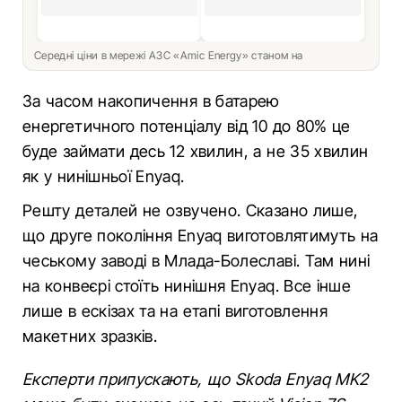
Середні ціни в мережі АЗС «Amic Energy» станом на
За часом накопичення в батарею
енергетичного потенціалу від 10 до 80% це
буде займати десь 12 хвилин, а не 35 хвилин
як у нинішньої Enyaq.
Решту деталей не озвучено. Сказано лише,
що друге покоління Enyaq виготовлятимуть на
чеському заводі в Млада-Болеславі. Там нині
на конвеєрі стоїть нинішня Enyaq. Все інше
лише в ескізах та на етапі виготовлення
макетних зразків.
Експерти припускають, що Skoda Enyaq MK2